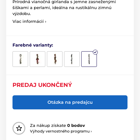
Prírodná vianočná girlanda s jemne zasneženými
šiškami a perlami, ideálna na rustikálnu zimnú
výzdobu.
Viac informácií ›
Farebné varianty:
PREDAJ UKONČENÝ
Otázka na predajcu
Za nákup získate
0 bodov
Výhody vernostného programu ›