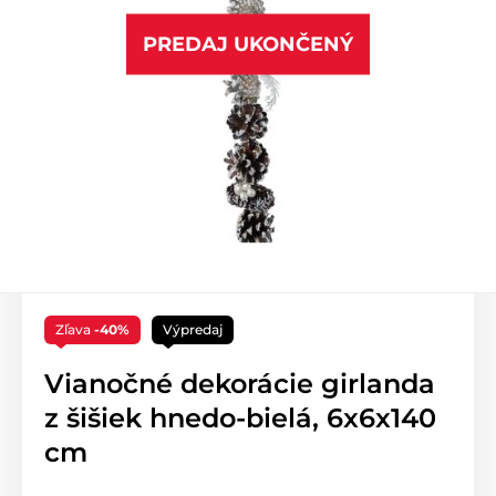
PREDAJ UKONČENÝ
Zľava
-40%
Výpredaj
Vianočné dekorácie girlanda
z šišiek hnedo-bielá, 6x6x140
cm