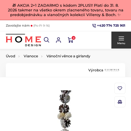
🎁 AKCIA 2+1 ZADARMO s kódom 2PLUS1! Platí do 31. 8.
2026 takmer na všetko okrem zlacneného tovaru, tovaru na
predobjednávku a vianočných kolekcií Villeroy & Boch. ✨
+420 774 725 901
Zavolajte nám
(Po-Pi 9-16)
0
Menu
Úvod
Vianoce
Vánoční věnce a girlandy
Výrobca