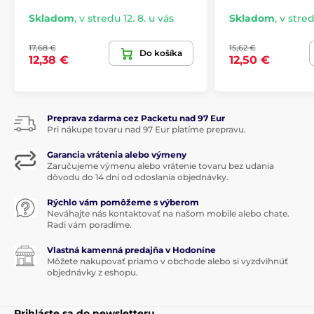
Skladom
,
v stredu 12. 8. u vás
Skladom
,
v stred
17,68 €
15,62 €
Do košíka
12,38 €
12,50 €
Preprava zdarma cez Packetu nad 97 Eur
Pri nákupe tovaru nad 97 Eur platíme prepravu.
Garancia vrátenia alebo výmeny
Zaručujeme výmenu alebo vrátenie tovaru bez udania
dôvodu do 14 dní od odoslania objednávky.
Rýchlo vám pomôžeme s výberom
Neváhajte nás kontaktovať na našom mobile alebo chate.
Radi vám poradíme.
Vlastná kamenná predajňa v Hodoníne
Môžete nakupovať priamo v obchode alebo si vyzdvihnúť
objednávky z eshopu.
Prihláste sa do newsletteru