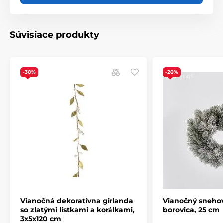
Produkt je zaradený v kategóriách
Vianočné dekorácie
Súvisiace produkty
Vánoční věnce a girlandy
-30%
-20%
Vianočná dekoratívna girlanda
Vianočný snehov
so zlatými lístkami a korálkami,
borovica, 25 cm
3x5x120 cm