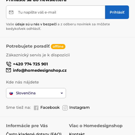
Tu napíšte váš e-mail
Prihlásiť
Vaše
údaje sú u nás v bezpečí
a z odberu noviniek sa môžete
kedykoľvek odhlásiť.
Potrebujete poradiť
offline
Zákaznický servis je k dispozícii
+420 774 725 901
info@homedesignshop.cz
Kde nás nájdete
Slovenčina
Sme tiež na:
Facebook
Instagram
Informácie pre Vás
Viac o Homedesignshop
Často kladené dotazy (FAQ)
Kontakt