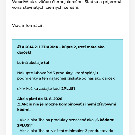
WoodWick s vôňou čiernej čerešne. Sladká a príjemná
vôňa šťavnatých čiernych čerešní.
Viac informácií ›
🎁 AKCIA 2+1 ZDARMA – kúpte 2, tretí máte ako
darček!
Letná akcia je tu!
Nakúpte ľubovoľné 3 produkty, ktoré spĺňajú
podmienky a ten najlacnejší získate od nás ako darček.
👉 V košíku zadajte kód:
2PLUS1
Akcia platí do 31. 8. 2026
⚠️ Akciu nie je možné kombinovať s inými zľavovými
kódmi.
- Akcia platí iba na produkty označené ako
„S kódom:
2PLUS1“
- Akcia platí iba pri vložení minimálne 3 produktov do