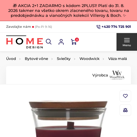
🎁 AKCIA 2+1 ZADARMO s kódom 2PLUS1! Platí do 31. 8.
2026 takmer na všetko okrem zlacneného tovaru, tovaru na
predobjednávku a vianočných kolekcií Villeroy & Boch. ✨
+420 774 725 901
Zavolajte nám
(Po-Pi 9-16)
0
Menu
Úvod
Bytové vône
Sviečky
Woodwick
Váza malá
Výrobca