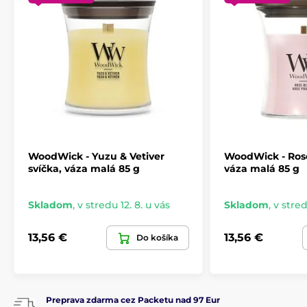
WoodWick - Yuzu & Vetiver
WoodWick - Rose
svíčka, váza malá 85 g
váza malá 85 g
Skladom
,
v stredu 12. 8. u vás
Skladom
,
v stred
13,56 €
13,56 €
Do košíka
Preprava zdarma cez Packetu nad 97 Eur