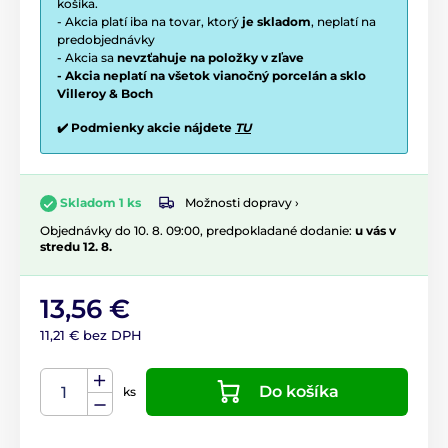
košíka.
- Akcia platí iba na tovar, ktorý
je skladom
, neplatí na
predobjednávky
- Akcia sa
nevzťahuje na položky v zľave
- Akcia neplatí na všetok vianočný porcelán a sklo
Villeroy & Boch
✔️ Podmienky akcie nájdete
TU
Možnosti dopravy ›
Skladom 1 ks
Objednávky do 10. 8. 09:00, predpokladané dodanie:
u vás v
stredu 12. 8.
13,56 €
11,21 € bez DPH
Do košíka
ks