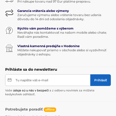
Pri nákupe tovaru nad 97 Eur platíme prepravu.
Garancia vrátenia alebo výmeny
Zaručujeme výmenu alebo vrátenie tovaru bez udania
dôvodu do 14 dní od odoslania objednávky.
Rýchlo vám pomôžeme s výberom
Neváhajte nás kontaktovať na našom mobile alebo chate.
Radi vám poradíme.
Vlastná kamenná predajňa v Hodoníne
Môžete nakupovať priamo v obchode alebo si vyzdvihnúť
objednávky z eshopu.
Prihláste sa do newsletteru
Tu napíšte váš e-mail
Prihlásiť
Vaše
údaje sú u nás v bezpečí
a z odberu noviniek sa môžete
kedykoľvek odhlásiť.
Potrebujete poradiť
offline