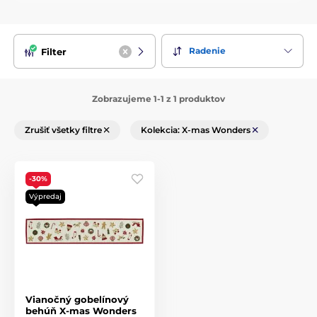
Radenie
Filter
Zobrazujeme 1-1 z 1 produktov
Zrušiť všetky filtre
Kolekcia: X-mas Wonders
-30%
Výpredaj
Vianočný gobelínový
behúň X-mas Wonders