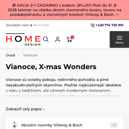
🎁 AKCIA 2+1 ZADARMO s kódom 2PLUS1! Platí do 31. 8.
2026 takmer na všetko okrem zlacneného tovaru, tovaru na
predobjednávku a vianočných kolekcií Villeroy & Boch. ✨
+420 774 725 901
Zavolajte nám
(Po-Pi 9-16)
0
Menu
Úvod
Vianoce
Vianoce, X-mas Wonders
Vianoce sú sviatky pokoja, rodinného pohodlia a plné
nezabudnuteľných okamihov. Prežite najkúzelnejší obdobie
v roku s tradičným, ale zároveň moderným stolovaním,
vytvorte si tú najútulnejšie atmosféru s našimi vianočnými
dekoráciami, figúrkami, ozdobami, vencami a svetielkami,
ktoré pre Vás každý rok poctivo vyberáme.
Zobraziť celý popis
›
Vánoční novinky Villeroy & Boch
41