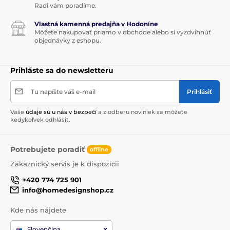
Radi vám poradíme.
Vlastná kamenná predajňa v Hodoníne
Môžete nakupovať priamo v obchode alebo si vyzdvihnúť
objednávky z eshopu.
Prihláste sa do newsletteru
Tu napíšte váš e-mail
Prihlásiť
Vaše
údaje sú u nás v bezpečí
a z odberu noviniek sa môžete
kedykoľvek odhlásiť.
Potrebujete poradiť
offline
Zákaznický servis je k dispozícii
+420 774 725 901
info@homedesignshop.cz
Kde nás nájdete
Slovenčina