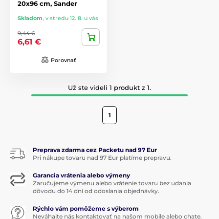
20x96 cm, Sander
Skladom
,
v stredu 12. 8. u vás
9,44 €
6,61 €
Porovnať
Už ste videli 1 produkt z 1.
1
Preprava zdarma cez Packetu nad 97 Eur
Pri nákupe tovaru nad 97 Eur platíme prepravu.
Garancia vrátenia alebo výmeny
Zaručujeme výmenu alebo vrátenie tovaru bez udania
dôvodu do 14 dní od odoslania objednávky.
Rýchlo vám pomôžeme s výberom
Neváhajte nás kontaktovať na našom mobile alebo chate.