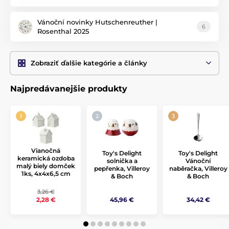
Vánoční novinky Hutschenreuther |
6
Rosenthal 2025
Zobraziť ďalšie kategórie a články
Najpredávanejšie produkty
Vianočná
Toy's Delight
Toy's Delight
keramická ozdoba
solnička a
Vánoční
malý biely domček
pepřenka, Villeroy
naběračka, Villeroy
1ks, 4x4x6,5 cm
& Boch
& Boch
3,26 €
45,96 €
34,42 €
2,28 €