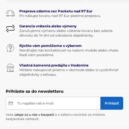
Preprava zdarma cez Packetu nad 97 Eur
Pri nákupe tovaru nad 97 Eur platíme prepravu.
Garancia vrátenia alebo výmeny
Zaručujeme výmenu alebo vrátenie tovaru bez udania
dôvodu do 14 dní od odoslania objednávky.
Rýchlo vám pomôžeme s výberom
Neváhajte nás kontaktovať na našom mobile alebo chate.
Radi vám poradíme.
Vlastná kamenná predajňa v Hodoníne
Môžete nakupovať priamo v obchode alebo si vyzdvihnúť
objednávky z eshopu.
Prihláste sa do newsletteru
Tu napíšte váš e-mail
Prihlásiť
Vaše
údaje sú u nás v bezpečí
a z odberu noviniek sa môžete
kedykoľvek odhlásiť.