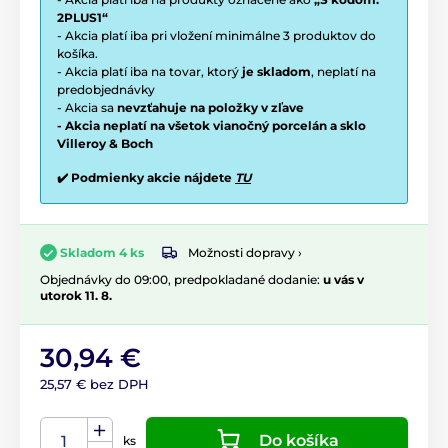
2PLUS1“
- Akcia platí iba pri vložení minimálne 3 produktov do
košíka.
- Akcia platí iba na tovar, ktorý
je skladom
, neplatí na
predobjednávky
- Akcia sa
nevzťahuje na položky v zľave
- Akcia neplatí na všetok vianočný porcelán a sklo
Villeroy & Boch
✔️ Podmienky akcie nájdete
TU
Možnosti dopravy ›
Skladom 4 ks
Objednávky do 09:00, predpokladané dodanie:
u vás v
utorok 11. 8.
30,94 €
25,57 € bez DPH
Do košíka
ks