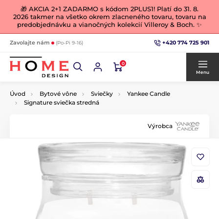
🎁 AKCIA 2+1 ZADARMO s kódom 2PLUS1! Platí do 31. 8.
2026 takmer na všetko okrem zlacneného tovaru, tovaru na
predobjednávku a vianočných kolekcií Villeroy & Boch. ✨
+420 774 725 901
Zavolajte nám
(Po-Pi 9-16)
0
Menu
Úvod
Bytové vône
Sviečky
Yankee Candle
Signature sviečka stredná
Výrobca