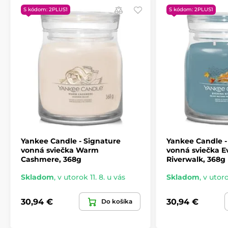
S kódom: 2PLUS1
S kódom: 2PLUS1
Yankee Candle - Signature
Yankee Candle -
vonná sviečka Warm
vonná sviečka E
Cashmere, 368g
Riverwalk, 368g
Skladom
,
v utorok 11. 8. u vás
Skladom
,
v utoro
30,94 €
30,94 €
Do košíka