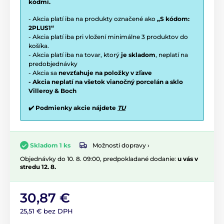
kódmi.
- Akcia platí iba na produkty označené ako
„S kódom:
2PLUS1“
- Akcia platí iba pri vložení minimálne 3 produktov do
košíka.
- Akcia platí iba na tovar, ktorý
je skladom
, neplatí na
predobjednávky
- Akcia sa
nevzťahuje na položky v zľave
- Akcia neplatí na všetok vianočný porcelán a sklo
Villeroy & Boch
✔️ Podmienky akcie nájdete
TU
Možnosti dopravy ›
Skladom 1 ks
Objednávky do 10. 8. 09:00, predpokladané dodanie:
u vás v
stredu 12. 8.
30,87 €
25,51 € bez DPH