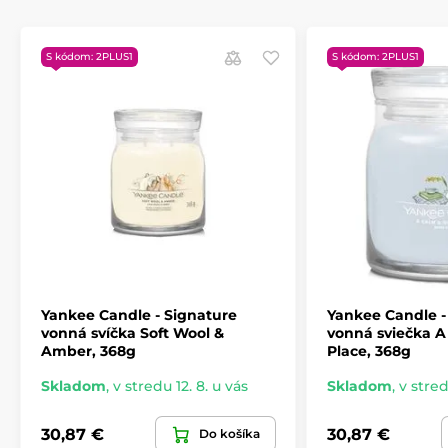
S kódom: 2PLUS1
S kódom: 2PLUS1
Yankee Candle - Signature
Yankee Candle -
vonná svíčka Soft Wool &
vonná sviečka A
Amber, 368g
Place, 368g
Skladom
,
v stredu 12. 8. u vás
Skladom
,
v stred
30,87 €
30,87 €
Do košíka