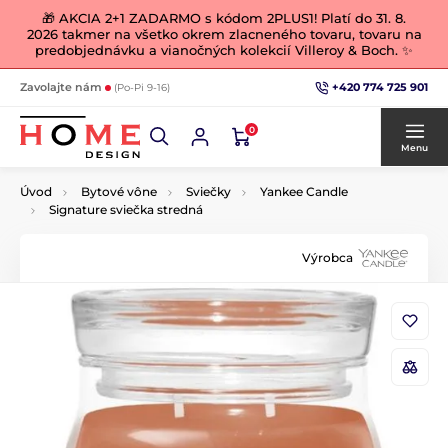
🎁 AKCIA 2+1 ZADARMO s kódom 2PLUS1! Platí do 31. 8.
2026 takmer na všetko okrem zlacneného tovaru, tovaru na
predobjednávku a vianočných kolekcií Villeroy & Boch. ✨
+420 774 725 901
Zavolajte nám
(Po-Pi 9-16)
0
Menu
Úvod
Bytové vône
Sviečky
Yankee Candle
Signature sviečka stredná
Výrobca