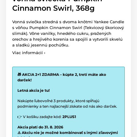
Cinnamon Swirl, 368g
Vonná sviečka stredná s dvoma knôtmi Yankee Candle
s vôňou Pumpkin Cinnamon Swirl (Tekvicový škoricový
slimák). Vône vanilky, hnedého cukru, pražených
orechov a hrejivého korenia sa spojili a vytvorili skvelú
a sladkú jesennú pochúťku.
Viac informácií ›
🎁 AKCIA 2+1 ZDARMA – kúpte 2, tretí máte ako
darček!
Letná akcia je tu!
Nakúpte ľubovoľné 3 produkty, ktoré spĺňajú
podmienky a ten najlacnejší získate od nás ako darček.
👉 V košíku zadajte kód:
2PLUS1
Akcia platí do 31. 8. 2026
⚠️ Akciu nie je možné kombinovať s inými zľavovými