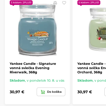
S kódom: 2PLUS1
S kódom: 2PLUS1
Yankee Candle - Signature
Yankee Candle -
vonná sviečka Evening
vonná svíčka E
Riverwalk, 368g
Orchard, 368g
Skladom
,
v pondelok 10. 8. u vás
Skladom
,
v ponde
30,97 €
30,97 €
Do košíka