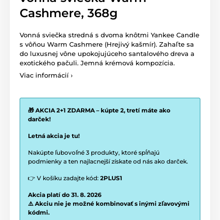
Cashmere, 368g
Vonná sviečka stredná s dvoma knôtmi Yankee Candle
s vôňou Warm Cashmere (Hrejivý kašmír). Zahaľte sa
do luxusnej vône upokojujúceho santalového dreva a
exotického pačuli. Jemná krémová kompozícia.
Viac informácií ›
🎁 AKCIA 2+1 ZDARMA – kúpte 2, tretí máte ako
darček!
Letná akcia je tu!
Nakúpte ľubovoľné 3 produkty, ktoré spĺňajú
podmienky a ten najlacnejší získate od nás ako darček.
👉 V košíku zadajte kód:
2PLUS1
Akcia platí do 31. 8. 2026
⚠️ Akciu nie je možné kombinovať s inými zľavovými
kódmi.