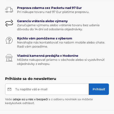
Preprava zdarma cez Packetu nad 97 Eur
Pri nákupe tovaru nad 97 Eur platíme prepravu.
Garancia vrátenia alebo výmeny
Zaručujeme výmenu alebo vrátenie tovaru bez udania
dôvodu do 14 dní od odoslania objednávky.
Rýchlo vám pomôžeme s výberom
Neváhajte nás kontaktovať na našom mobile alebo chate.
Radi vám poradíme.
Vlastná kamenná predajňa v Hodoníne
Môžete nakupovať priamo v obchode alebo si vyzdvihnúť
objednávky z eshopu.
Prihláste sa do newsletteru
Tu napíšte váš e-mail
Prihlásiť
Vaše
údaje sú u nás v bezpečí
a z odberu noviniek sa môžete
kedykoľvek odhlásiť.