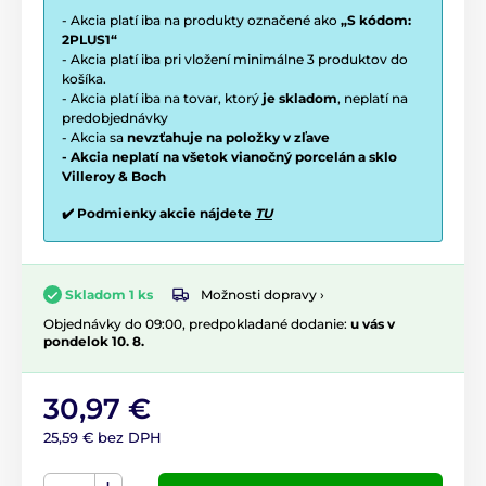
- Akcia platí iba na produkty označené ako
„S kódom:
2PLUS1“
- Akcia platí iba pri vložení minimálne 3 produktov do
košíka.
- Akcia platí iba na tovar, ktorý
je skladom
, neplatí na
predobjednávky
- Akcia sa
nevzťahuje na položky v zľave
- Akcia neplatí na všetok vianočný porcelán a sklo
Villeroy & Boch
✔️ Podmienky akcie nájdete
TU
Možnosti dopravy ›
Skladom 1 ks
Objednávky do 09:00, predpokladané dodanie:
u vás v
pondelok 10. 8.
30,97 €
25,59 € bez DPH