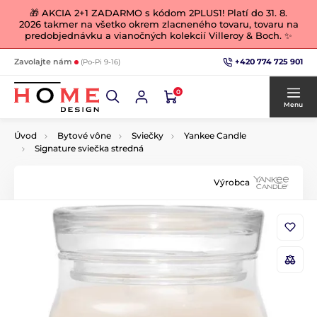
🎁 AKCIA 2+1 ZADARMO s kódom 2PLUS1! Platí do 31. 8.
2026 takmer na všetko okrem zlacneného tovaru, tovaru na
predobjednávku a vianočných kolekcií Villeroy & Boch. ✨
+420 774 725 901
Zavolajte nám
(Po-Pi 9-16)
0
Menu
Úvod
Bytové vône
Sviečky
Yankee Candle
Signature sviečka stredná
Výrobca