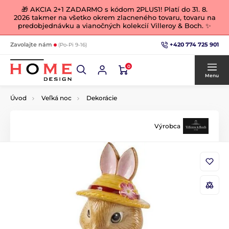
🎁 AKCIA 2+1 ZADARMO s kódom 2PLUS1! Platí do 31. 8.
2026 takmer na všetko okrem zlacneného tovaru, tovaru na
predobjednávku a vianočných kolekcií Villeroy & Boch. ✨
+420 774 725 901
Zavolajte nám
(Po-Pi 9-16)
0
Menu
Úvod
Veľká noc
Dekorácie
Výrobca