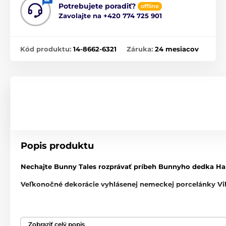
Potrebujete poradiť?
offline
Zavolajte na
+420 774 725 901
Kód produktu:
14-8662-6321
Záruka:
24 mesiacov
Popis produktu
Nechajte
Bunny Tales
rozprávať príbeh Bunnyho dedka Hans
Veľkonočné dekorácie
vyhlásenej nemeckej porcelánky
Vi
Veľkonočné kolekcia dekorácií Bunny Tales
Materiál
: vyrobené z kvalitného porcelánu
Zobraziť celý popis