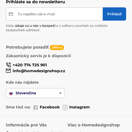
Prihláste sa do newsletteru
Tu napíšte váš e-mail
Prihlásiť
Vaše
údaje sú u nás v bezpečí
a z odberu noviniek sa môžete
kedykoľvek odhlásiť.
Potrebujete poradiť
offline
Zákaznický servis je k dispozícii
+420 774 725 901
info@homedesignshop.cz
Kde nás nájdete
Slovenčina
Sme tiež na:
Facebook
Instagram
Informácie pre Vás
Viac o Homedesignshop