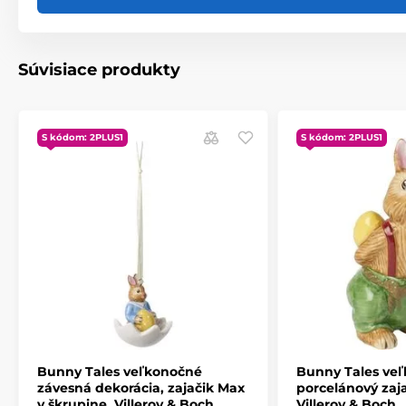
Súvisiace produkty
S kódom: 2PLUS1
S kódom: 2PLUS1
Bunny Tales veľkonočné
Bunny Tales ve
závesná dekorácia, zajačik Max
porcelánový zaja
v škrupine, Villeroy & Boch
Villeroy & Boch