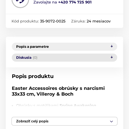
Zavolajte na
+420 774 725 901
Kód produktu:
35-9072-0025
Záruka:
24 mesiacov
Popis a parametre
Diskusia
(0)
Popis produktu
Easter Accessoires obrúsky s narcismi
33x33 cm, Villeroy & Boch
Obrúsky s motýlikami
Spring Awakening
Vyrobené z papiera s rozmerom 33 x 33 cm
Zobraziť celý popis
20 kusov obrúskov v balení