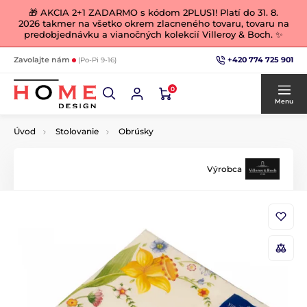
🎁 AKCIA 2+1 ZADARMO s kódom 2PLUS1! Platí do 31. 8.
2026 takmer na všetko okrem zlacneného tovaru, tovaru na
predobjednávku a vianočných kolekcií Villeroy & Boch. ✨
+420 774 725 901
Zavolajte nám
(Po-Pi 9-16)
0
Menu
Úvod
Stolovanie
Obrúsky
Výrobca