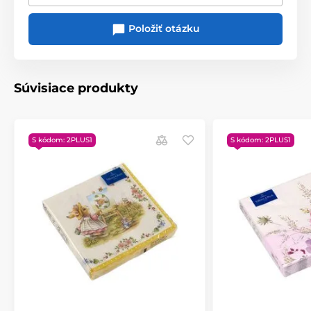
Položiť otázku
Súvisiace produkty
S kódom: 2PLUS1
S kódom: 2PLUS1