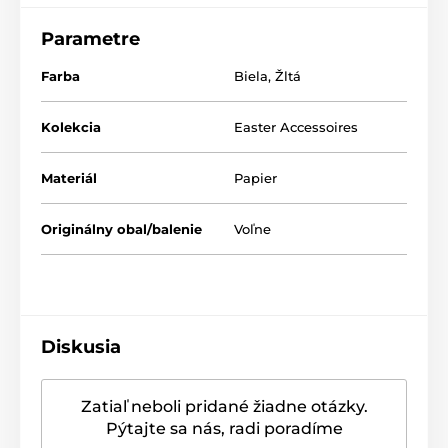
Parametre
Produkt je zaradený v kategóriách
Farba
Biela
,
Žltá
SPRING AWAKENING
Porcelán a sklo
Obrúsky
SPRING AWAKENING
Kolekcia
Easter Accessoires
Materiál
Papier
Originálny obal/balenie
Voľne
Diskusia
Zatiaľ neboli pridané žiadne otázky.
Pýtajte sa nás, radi poradíme