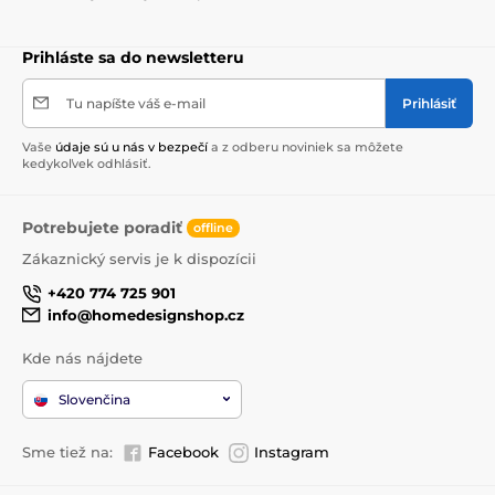
Prihláste sa do newsletteru
Tu napíšte váš e-mail
Prihlásiť
Vaše
údaje sú u nás v bezpečí
a z odberu noviniek sa môžete
kedykoľvek odhlásiť.
Potrebujete poradiť
offline
Zákaznický servis je k dispozícii
+420 774 725 901
info@homedesignshop.cz
Kde nás nájdete
Slovenčina
Sme tiež na:
Facebook
Instagram