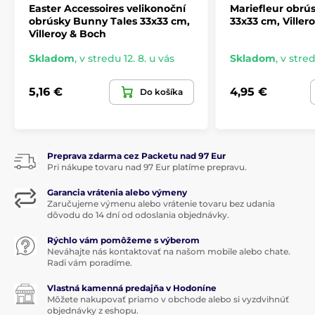
Easter Accessoires velikonoční
Mariefleur obrú
obrúsky Bunny Tales 33x33 cm,
33x33 cm, Viller
Villeroy & Boch
Skladom
,
v stredu 12. 8. u vás
Skladom
,
v stred
5,16 €
4,95 €
Do košíka
Preprava zdarma cez Packetu nad 97 Eur
Pri nákupe tovaru nad 97 Eur platíme prepravu.
Garancia vrátenia alebo výmeny
Zaručujeme výmenu alebo vrátenie tovaru bez udania
dôvodu do 14 dní od odoslania objednávky.
Rýchlo vám pomôžeme s výberom
Neváhajte nás kontaktovať na našom mobile alebo chate.
Radi vám poradíme.
Vlastná kamenná predajňa v Hodoníne
Môžete nakupovať priamo v obchode alebo si vyzdvihnúť
objednávky z eshopu.