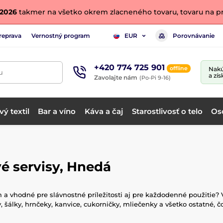
. 2026
takmer na všetko okrem zlacneného tovaru, tovaru na pr
reprava
Vernostný program
Porovnávanie
EUR
+420 774 725 901
offline
Nakú
u
a zís
Zavolajte nám
(Po-Pi 9-16)
ý textil
Bar a víno
Káva a čaj
Starostlivosť o telo
Os
é servisy, Hnedá
vhodné pre slávnostné príležitosti aj pre každodenné použitie? V 
 šálky, hrnčeky, kanvice, cukorničky, mliečenky a všetko ostatné, č