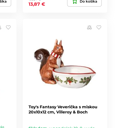
šíka
Do košíka
13,87 €
Toy's Fantasy Veverička s miskou
20x10x12 cm, Villeroy & Boch
vás