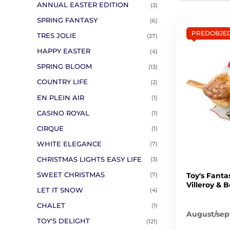
ANNUAL EASTER EDITION
(3)
SPRING FANTASY
(6)
PREDOBJE
TRES JOLIE
(27)
HAPPY EASTER
(4)
SPRING BLOOM
(13)
COUNTRY LIFE
(2)
EN PLEIN AIR
(1)
CASINO ROYAL
(1)
CIRQUE
(1)
WHITE ELEGANCE
(7)
CHRISTMAS LIGHTS EASY LIFE
(3)
SWEET CHRISTMAS
Toy's Fanta
(7)
Villeroy & 
LET IT SNOW
(4)
CHALET
(1)
August/se
TOY'S DELIGHT
(121)