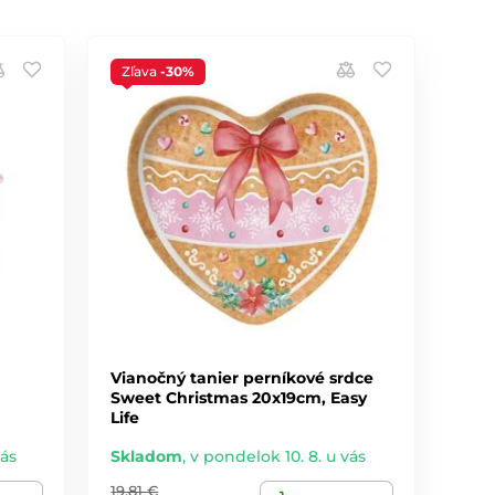
Zľava
-30%
Vianočný tanier perníkové srdce
Sweet Christmas 20x19cm, Easy
Life
vás
Skladom
,
v pondelok 10. 8. u vás
19,81 €