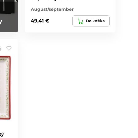
August/september
y
49,41 €
Do košíka
tý