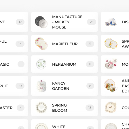
MANUFACTURE
OVE
- MICKEY
DIS
17
25
MOUSE
FUL
SP
MARIEFLEUR
14
21
AW
ASIC
HERBARIUM
MO
1
11
AN
FANCY
RUIT
EA
10
8
GARDEN
EDI
SPRING
ASTER
COU
4
13
BLOOM
CH
WHITE