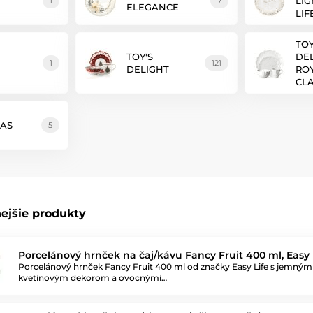
LIG
1
7
ELEGANCE
LIF
TOY
TOY'S
DE
1
121
DELIGHT
RO
CLA
MAS
5
ejšie produkty
Porcelánový hrnček na čaj/kávu Fancy Fruit 400 ml, Easy 
Porcelánový hrnček Fancy Fruit 400 ml od značky Easy Life s jemným
kvetinovým dekorom a ovocnými…