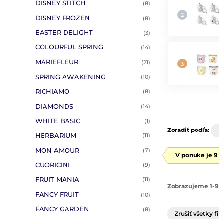
DISNEY STITCH
(8)
DISNEY FROZEN
(8)
EASTER DELIGHT
(3)
COLOURFUL SPRING
(14)
MARIEFLEUR
(21)
SPRING AWAKENING
(10)
RICHIAMO
(8)
DIAMONDS
(14)
WHITE BASIC
(1)
Zoradiť podľa:
HERBARIUM
(11)
MON AMOUR
(7)
V ponuke je 9
CUORICINI
(9)
FRUIT MANIA
(11)
Zobrazujeme 1-9
FANCY FRUIT
(10)
FANCY GARDEN
(8)
Zrušiť všetky fi