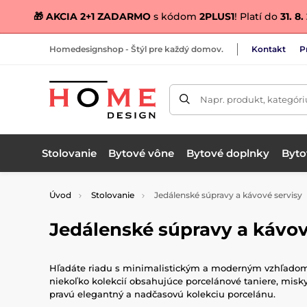
🎁 AKCIA 2+1 ZADARMO
s kódom
2PLUS1
! Platí do
31. 8
Homedesignshop - Štýl pre každý domov.
Kontakt
P
Napr. produkt, kategóri
Stolovanie
Bytové vône
Bytové doplnky
Bytov
Úvod
Stolovanie
Jedálenské súpravy a kávové servisy
Jedálenské súpravy a kávov
Hľadáte riadu s minimalistickým a moderným vzhľadom a 
niekoľko kolekcií obsahujúce porcelánové taniere, misky,
pravú elegantný a nadčasovú kolekciu porcelánu.