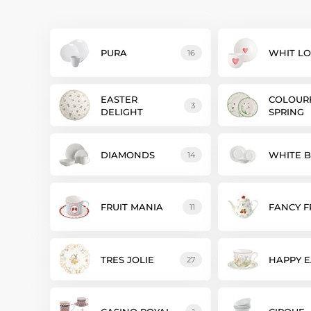
PURA
WHIT L
16
EASTER
COLOUR
3
DELIGHT
SPRING
DIAMONDS
WHITE B
14
FRUIT MANIA
FANCY F
11
TRES JOLIE
HAPPY E
27