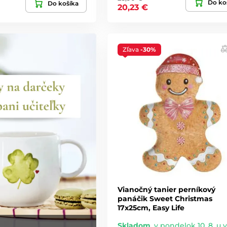
Do ko
Do košíka
20,23 €
Zľava
-30%
Vianočný tanier perníkový
panáčik Sweet Christmas
17x25cm, Easy Life
Skladom
,
v pondelok 10. 8. u 