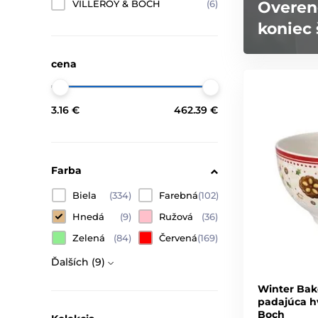
VILLEROY & BOCH
(6)
Overen
koniec 
cena
3.16 €
462.39 €
Farba
Biela
(334)
Farebná
(102)
Hnedá
(9)
Ružová
(36)
Zelená
(84)
Červená
(169)
Ďalších (9)
Winter Bak
padajúca hv
Boch