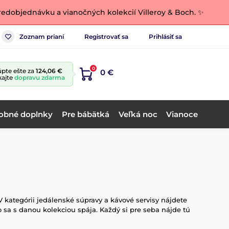
edobjednávku a vianočných kolekcií Villeroy & Boch. ✨
Zoznam prianí
Registrovať sa
Prihlásiť sa
0
pte ešte za
124,06 €
0 €
kajte
dopravu zdarma
obné doplnky
Pre bábätká
Veľká noc
Vianoce
kategórii jedálenské súpravy a kávové servisy nájdete
o sa s danou kolekciou spája. Každý si pre seba nájde tú