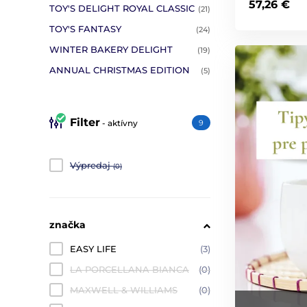
57,26 €
TOY'S DELIGHT ROYAL CLASSIC
(21)
TOY'S FANTASY
(24)
WINTER BAKERY DELIGHT
(19)
ANNUAL CHRISTMAS EDITION
(5)
Filter
- aktívny
9
Výpredaj
(0)
značka
EASY LIFE
(3)
LA PORCELLANA BIANCA
(0)
MAXWELL & WILLIAMS
(0)