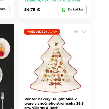
Skladom
,
v pondelok 10. 8. u vás
šíka
54,78 €
Do košíka
PREDOBJEDNÁVKA
Winter Bakery Delight Misa v
tvare vianočného stromčeka 26,5
cm, Villeroy & Boch