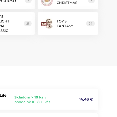
HTS EASY
3
7
CHRISTMAS
E
'S
LIGHT
TOY'S
21
24
YAL
FANTASY
SSIC
Life
Skladom > 10 ks
v
14,43 €
pondelok 10. 8. u vás