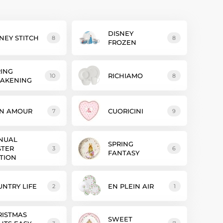
DISNEY
NEY STITCH
8
8
FROZEN
RING
RICHIAMO
10
8
AKENING
N AMOUR
CUORICINI
7
9
NUAL
SPRING
STER
3
6
FANTASY
TION
NTRY LIFE
EN PLEIN AIR
2
1
RISTMAS
SWEET