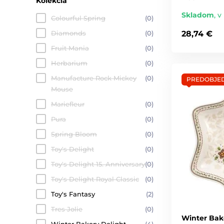
Kolekcia
Skladom
,
v
Colourful Spring
(0)
Diamonds
(0)
28,74 €
Fruit Mania
(0)
Herbarium
(0)
Manufacture Rock Mickey
(0)
PREDOBJE
Mouse
Mariefleur
(0)
Pura
(0)
Spring Bloom
(0)
Toy's Delight
(0)
Toy's Delight 15. Anniversary
(0)
Toy's Delight Royal Classic
(0)
Toy's Fantasy
(2)
Tres Jolie
(0)
Winter Bake