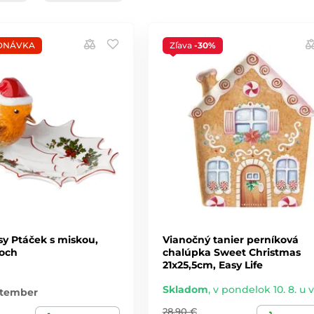
DNÁVKA
Zľava
-30%
sy Ptáček s miskou,
Vianočný tanier perníková
Boch
chalúpka Sweet Christmas
21x25,5cm, Easy Life
Skladom
,
v pondelok 10. 8. u 
ptember
28,90 €