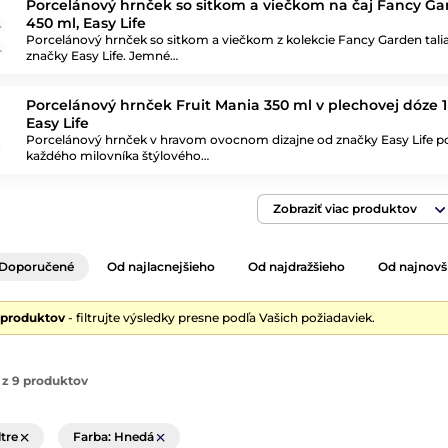
Porcelánový hrnček so sitkom a viečkom na čaj Fancy G
450 ml, Easy Life
Porcelánový hrnček so sitkom a viečkom z kolekcie Fancy Garden tali
značky Easy Life. Jemné…
Porcelánový hrnček Fruit Mania 350 ml v plechovej dóze 1 
Easy Life
Porcelánový hrnček v hravom ovocnom dizajne od značky Easy Life po
každého milovníka štýlového…
Zobraziť viac produktov
Doporučené
Od najlacnejšieho
Od najdražšieho
Od najnovš
 produktov
- filtrujte výsledky presne podľa Vašich požiadaviek.
 z 9 produktov
ltre
Farba: Hnedá