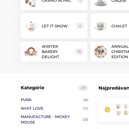
CASINO ROYAL
CIRQUE
1
LET IT SNOW
CHALET
4
WINTER
ANNUAL
BAKERY
CHRIST
19
DELIGHT
EDITION
Kategórie
Najpredávan
471
PURA
(16)
WHIT LOVE
(17)
MANUFACTURE - MICKEY
(25)
MOUSE