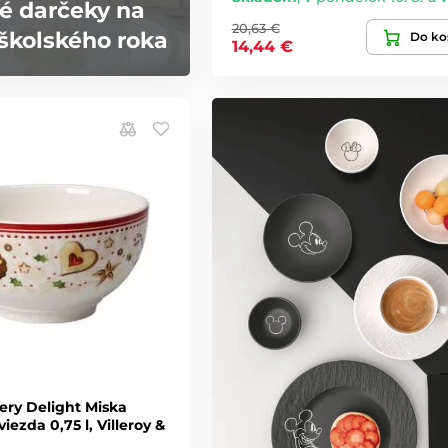
é darčeky na
20,63 €
školského roka
Do ko
14,44 €
ery Delight Miska
iezda 0,75 l, Villeroy &