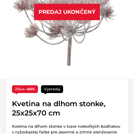
PREDAJ UKONČENÝ
Zľava
-40%
Výpredaj
Kvetina na dlhom stonke,
25x25x70 cm
Kvetina na dlhom stonke v tvare niekoľkých bodliakov
v ružovkastej farbe pre jesenné a zimné aranžovanie