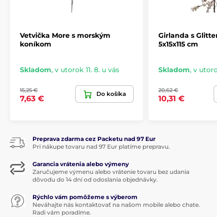
Vetvička More s morským
Girlanda s Glitte
koníkom
5x15x115 cm
Skladom
,
v utorok 11. 8. u vás
Skladom
,
v utoro
15,25 €
20,62 €
Do košíka
7,63 €
10,31 €
Preprava zdarma cez Packetu nad 97 Eur
Pri nákupe tovaru nad 97 Eur platíme prepravu.
Garancia vrátenia alebo výmeny
Zaručujeme výmenu alebo vrátenie tovaru bez udania
dôvodu do 14 dní od odoslania objednávky.
Rýchlo vám pomôžeme s výberom
Neváhajte nás kontaktovať na našom mobile alebo chate.
Radi vám poradíme.