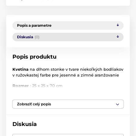
Popis a parametre
Diskusia
(0)
Popis produktu
Kvetina
na dlhom stonke v tvare niekoľkých bodliakov
v ružovkastej farbe pre jesenné a zimné aranžovanie
Rozmer
: 25 x 25 x 70 cm
Farba
: sivá / hnedá / svetlo ružová
Zobraziť celý popis
Sme
Kaemingk
, medzinárodná spoločnosť a snažíme
sa ohromiť. Našou vášňou je cestovať po kontinentoch
a hľadať najkrajšie, originálne a kreatovní dekoratívne
Diskusia
predmety pre domácnosť a záhradu.
Svet
Kaemingku
je prekvapivo všestranný. Ponúkame