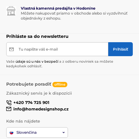
Vlastná kamenná predajňa v Hodoníne
Môžete nakupovať priamo v obchode alebo si vyzdvihnúť
objednávky z eshopu.
Prihláste sa do newsletteru
Tu napíšte váš e-mail
Prihlásiť
Vaše
údaje sú u nás v bezpečí
a z odberu noviniek sa môžete
kedykoľvek odhlásiť.
Potrebujete poradiť
offline
Zákaznický servis je k dispozícii
+420 774 725 901
info@homedesignshop.cz
Kde nás nájdete
Slovenčina