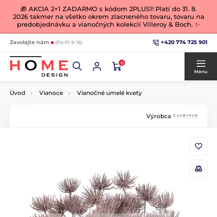
🎁 AKCIA 2+1 ZADARMO s kódom 2PLUS1! Platí do 31. 8.
2026 takmer na všetko okrem zlacneného tovaru, tovaru na
predobjednávku a vianočných kolekcií Villeroy & Boch. ✨
+420 774 725 901
Zavolajte nám
(Po-Pi 9-16)
0
Menu
Úvod
Vianoce
Vianočné umelé kvety
Výrobca