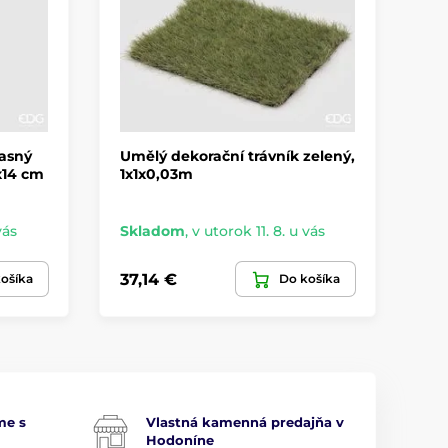
rasný
Umělý dekorační trávník zelený,
Um
x14 cm
1x1x0,03m
81
vás
Skladom
,
v utorok 11. 8. u vás
Sk
37,14 €
21
ošíka
Do košíka
me s
Vlastná kamenná predajňa v
Hodoníne