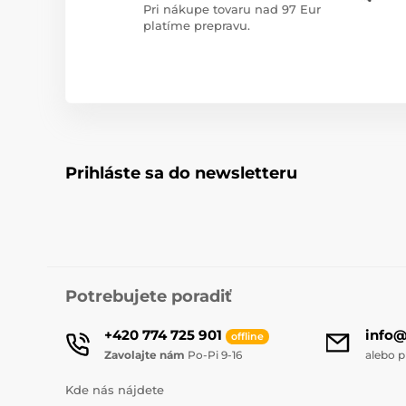
Pri nákupe tovaru nad 97 Eur
platíme prepravu.
Prihláste sa do newsletteru
Potrebujete poradiť
+420 774 725 901
info
offline
Zavolajte nám
Po-Pi 9-16
alebo p
Kde nás nájdete