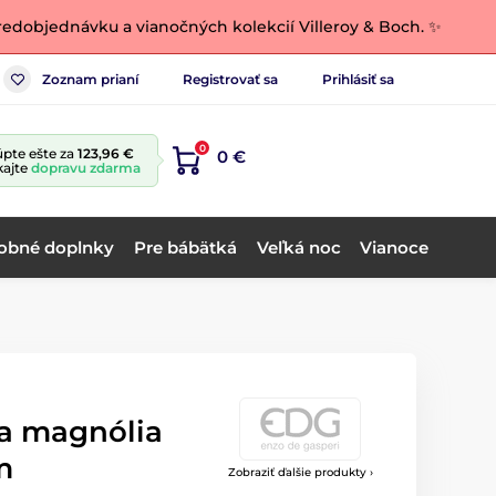
edobjednávku a vianočných kolekcií Villeroy & Boch. ✨
Zoznam prianí
Registrovať sa
Prihlásiť sa
0
pte ešte za
123,96 €
0 €
kajte
dopravu zdarma
obné doplnky
Pre bábätká
Veľká noc
Vianoce
a magnólia
m
Zobraziť ďalšie produkty ›