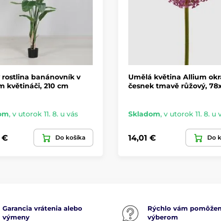
rostlina banánovník v
Umělá květina Allium ok
 květináči, 210 cm
česnek tmavě růžový, 78
om
,
v utorok 11. 8. u vás
Skladom
,
v utorok 11. 8. u 
 €
14,01 €
Do košíka
Do k
Garancia vrátenia alebo
Rýchlo vám pomôže
výmeny
výberom