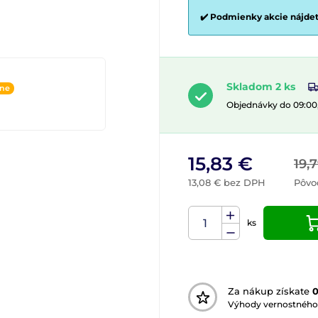
✔️ Podmienky akcie nájde
Skladom 2 ks
ine
Objednávky do 09:00
15,83 €
19,
13,08 € bez DPH
Pôvo
ks
Za nákup získate
Výhody vernostného