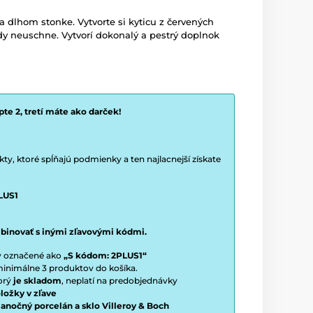
 dlhom stonke. Vytvorte si kyticu z červených
dy neuschne. Vytvorí dokonalý a pestrý doplnok
te 2, tretí máte ako darček!
y, ktoré spĺňajú podmienky a ten najlacnejší získate
LUS1
binovať s inými zľavovými kódmi.
ty označené ako
„S kódom: 2PLUS1“
í minimálne 3 produktov do košíka.
torý
je skladom
, neplatí na predobjednávky
ložky v zľave
vianočný porcelán a sklo Villeroy & Boch