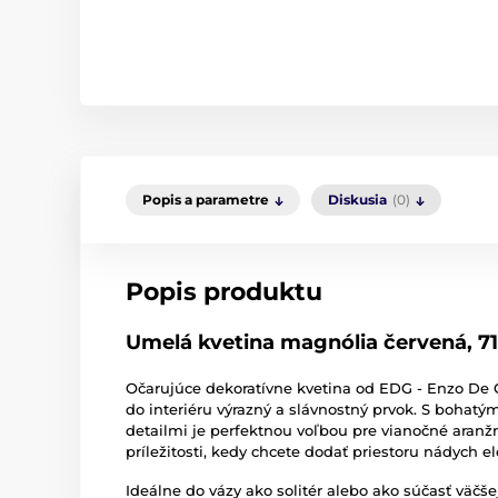
Popis a parametre
Diskusia
(0)
Popis produktu
Umelá kvetina magnólia červená, 71
Očarujúce dekoratívne kvetina od EDG - Enzo De G
do interiéru výrazný a slávnostný prvok. S bohatým
detailmi je perfektnou voľbou pre vianočné aranž
príležitosti, kedy chcete dodať priestoru nádych el
Ideálne do vázy ako solitér alebo ako súčasť väčš