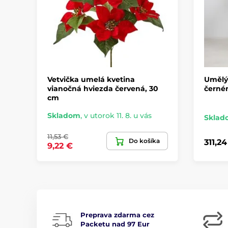
Vetvička umelá kvetina
Umělý 
vianočná hviezda červená, 30
černém
cm
Skladom
,
v utorok 11. 8. u vás
Sklad
11,53 €
Do košíka
311,24
9,22 €
Preprava zdarma cez
Packetu nad 97 Eur