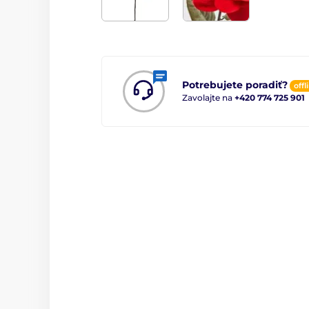
Potrebujete poradiť?
offl
Zavolajte na
+420 774 725 901