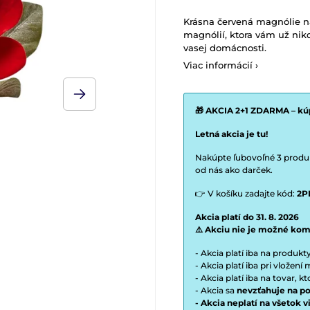
Krásna červená magnólie na
magnólií, ktora vám už nik
vasej domácnosti.
Viac informácií ›
🎁 AKCIA 2+1 ZDARMA – kúp
Letná akcia je tu!
Nakúpte ľubovoľné 3 produkt
od nás ako darček.
👉 V košíku zadajte kód:
2P
Akcia platí do 31. 8. 2026
⚠️ Akciu nie je možné kom
- Akcia platí iba na produk
- Akcia platí iba pri vložen
- Akcia platí iba na tovar, k
- Akcia sa
nevzťahuje na po
- Akcia neplatí na všetok 