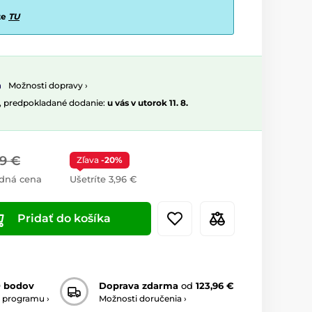
te
TU
Možnosti dopravy ›
, predpokladané dodanie:
u vás v utorok 11. 8.
79 €
Zľava
-20%
dná cena
Ušetríte 3,96 €
Pridať do košíka
0 bodov
Doprava zdarma
od
123,96 €
 programu ›
Možnosti doručenia ›