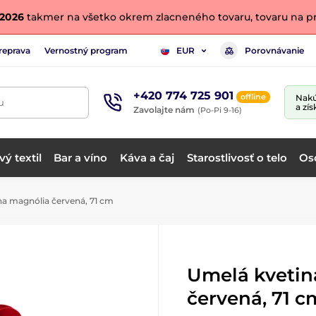
. 2026
takmer na všetko okrem zlacneného tovaru, tovaru na pr
reprava
Vernostný program
Porovnávanie
EUR
+420 774 725 901
offline
Nakú
u
a zís
Zavolajte nám
(Po-Pi 9-16)
ý textil
Bar a víno
Káva a čaj
Starostlivosť o telo
Os
a magnólia červená, 71 cm
Umelá kvetin
červená, 71 c