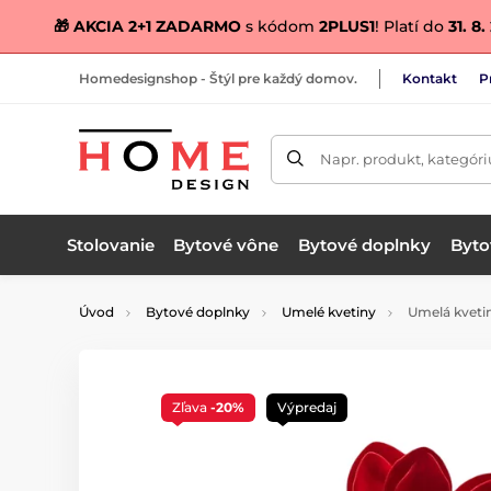
🎁 AKCIA 2+1 ZADARMO
s kódom
2PLUS1
! Platí do
31. 8
Homedesignshop - Štýl pre každý domov.
Kontakt
P
Napr. produkt, kategóri
Stolovanie
Bytové vône
Bytové doplnky
Bytov
Úvod
Bytové doplnky
Umelé kvetiny
Umelá kvetin
Zľava
-20%
Výpredaj