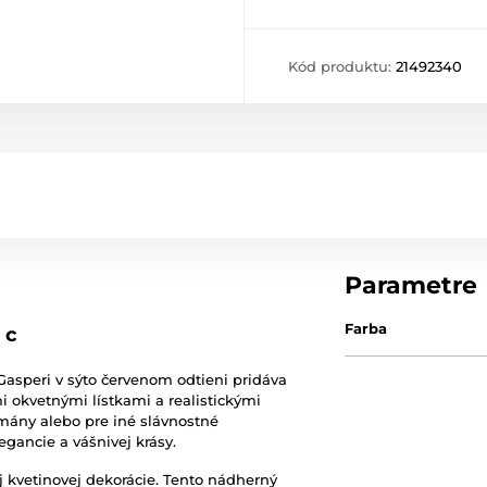
Kód produktu:
21492340
Parametre
Farba
 c
asperi v sýto červenom odtieni pridáva
i okvetnými lístkami a realistickými
mány alebo pre iné slávnostné
egancie a vášnivej krásy.
ej kvetinovej dekorácie. Tento nádherný