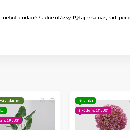
ľ neboli pridané žiadne otázky. Pýtajte sa nás, radi por
va zadarmo
Novinka
ka
S kódom: 2PLUS1
om: 2PLUS1