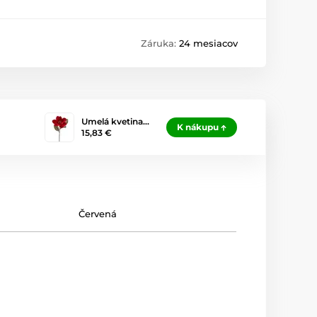
Záruka:
24 mesiacov
Umelá kvetina…
K nákupu
15,83 €
Červená