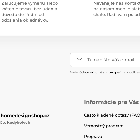
Zaručujeme výmenu alebo
Neváhajte nás kontak
vrátenie tovaru bez udania
na našom mobile ale
dôvodu do 14 dní od
chate. Radi vám pora
odoslania objednávky.
Tu napíšte váš e-mail
Vaše
údaje sú u nás v bezpečí
a z odber
Informácie pre Vás
@homedesignshop.cz
Často kladené dotazy (FAQ
íšte
kedykoľvek
Vernostný program
Preprava