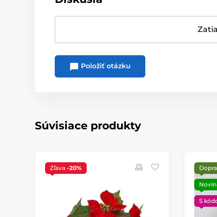
Zatia
Položiť otázku
Súvisiace produkty
Zľava
-20%
Dopra
Novin
S kód