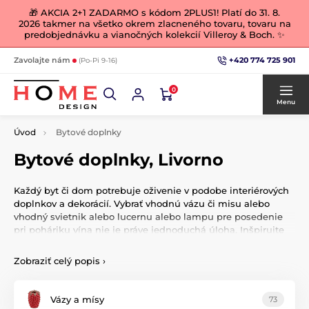
🎁 AKCIA 2+1 ZADARMO s kódom 2PLUS1! Platí do 31. 8.
2026 takmer na všetko okrem zlacneného tovaru, tovaru na
predobjednávku a vianočných kolekcií Villeroy & Boch. ✨
+420 774 725 901
Zavolajte nám
(Po-Pi 9-16)
0
Menu
Úvod
Bytové doplnky
Bytové doplnky, Livorno
Každý byt či dom potrebuje oživenie v podobe interiérových
doplnkov a dekorácií. Vybrať vhodnú vázu či misu alebo
vhodný svietnik alebo lucernu alebo lampu pre posedenie
pri poháriku vína nie je práve jednoduchá úloha. Inšpirujte
sa našimi dizajnovými fotografiami a možno vás niečo
zaujme a nákupom u nás si urobte radosť.
Zobraziť celý popis
›
Vázy a mísy
73