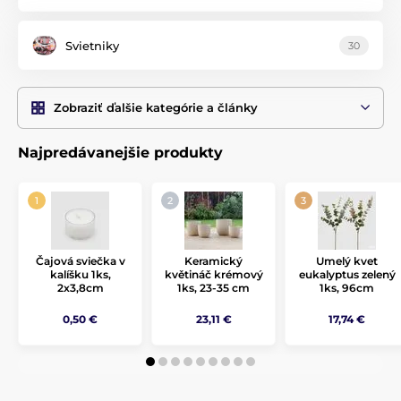
Svietniky
30
Zobraziť ďalšie kategórie a články
Najpredávanejšie produkty
Čajová sviečka v
Keramický
Umelý kvet
kalíšku 1ks,
květináč krémový
eukalyptus zelený
2x3,8cm
1ks, 23-35 cm
1ks, 96cm
0,50 €
23,11 €
17,74 €