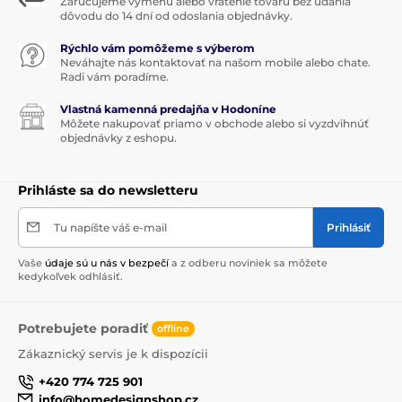
Zaručujeme výmenu alebo vrátenie tovaru bez udania
dôvodu do 14 dní od odoslania objednávky.
Rýchlo vám pomôžeme s výberom
Neváhajte nás kontaktovať na našom mobile alebo chate.
Radi vám poradíme.
Vlastná kamenná predajňa v Hodoníne
Môžete nakupovať priamo v obchode alebo si vyzdvihnúť
objednávky z eshopu.
Prihláste sa do newsletteru
Tu napíšte váš e-mail
Prihlásiť
Vaše
údaje sú u nás v bezpečí
a z odberu noviniek sa môžete
kedykoľvek odhlásiť.
Potrebujete poradiť
offline
Zákaznický servis je k dispozícii
+420 774 725 901
info@homedesignshop.cz