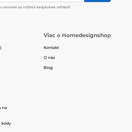
u noviniek sa môžete kedykoľvek odhlásiť.
Viac o Homedesignshop
)
Kontakt
O nás
Blog
a na
é kódy