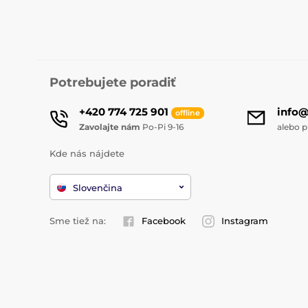
Potrebujete poradiť
+420 774 725 901
info
offline
Zavolajte nám
Po-Pi 9-16
alebo p
Kde nás nájdete
Slovenčina
Sme tiež na:
Facebook
Instagram