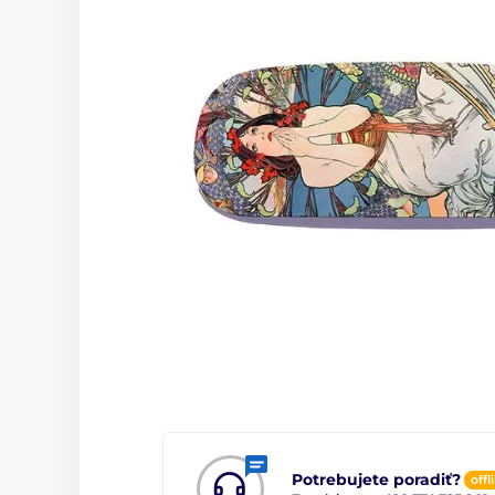
Potrebujete poradiť?
offl