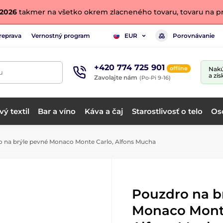
. 2026
takmer na všetko okrem zlacneného tovaru, tovaru na pr
reprava
Vernostný program
Porovnávanie
EUR
+420 774 725 901
offline
Nakú
u
a zís
Zavolajte nám
(Po-Pi 9-16)
ý textil
Bar a víno
Káva a čaj
Starostlivosť o telo
Os
 na brýle pevné Monaco Monte Carlo, Alfons Mucha
Pouzdro na b
Monaco Monte