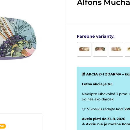
Alfons Much
Farebné varianty:
🎁 AKCIA 2+1 ZDARMA – kúp
Letná akcia je tu!
Nakúpte ľubovoľné 3 produkt
od nás ako darček.
👉 V košíku zadajte kód:
2P
Akcia platí do 31. 8. 2026
⚠️ Akciu nie je možné kom
ine