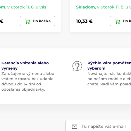
om
,
v utorok 11. 8. u vás
Skladom
,
v utorok 11. 8. u 
 €
10,33 €
Do košíka
Do k
Garancia vrátenia alebo
Rýchlo vám pomôže
výmeny
výberom
Zaručujeme výmenu alebo
Neváhajte nás kontak
vrátenie tovaru bez udania
na našom mobile ale
dôvodu do 14 dní od
chate. Radi vám pora
odoslania objednávky.
Tu napíšte váš e-mail