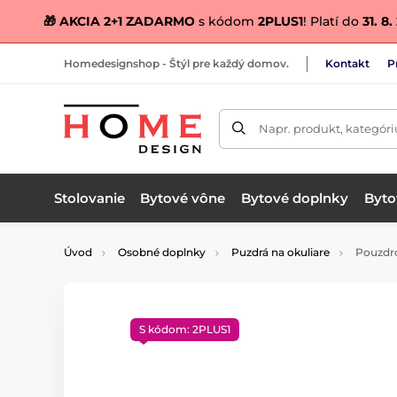
🎁 AKCIA 2+1 ZADARMO
s kódom
2PLUS1
! Platí do
31. 8
Homedesignshop - Štýl pre každý domov.
Kontakt
P
Napr. produkt, kategóri
Stolovanie
Bytové vône
Bytové doplnky
Bytov
Úvod
Osobné doplnky
Puzdrá na okuliare
Pouzdro
S kódom: 2PLUS1