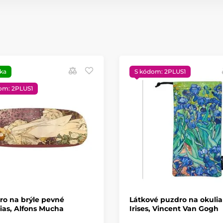
ka
S kódom: 2PLUS1
om: 2PLUS1
ro na brýle pevné
Látkové puzdro na okulia
ias, Alfons Mucha
Irises, Vincent Van Gogh