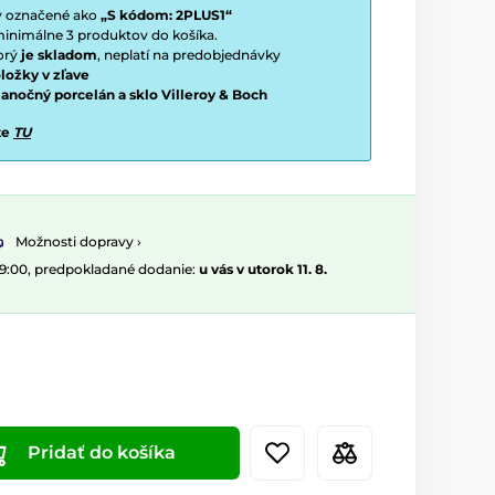
ty označené ako
„S kódom: 2PLUS1“
í minimálne 3 produktov do košíka.
torý
je skladom
, neplatí na predobjednávky
ložky v zľave
vianočný porcelán a sklo Villeroy & Boch
te
TU
Možnosti dopravy ›
09:00, predpokladané dodanie:
u vás v utorok 11. 8.
Pridať do košíka