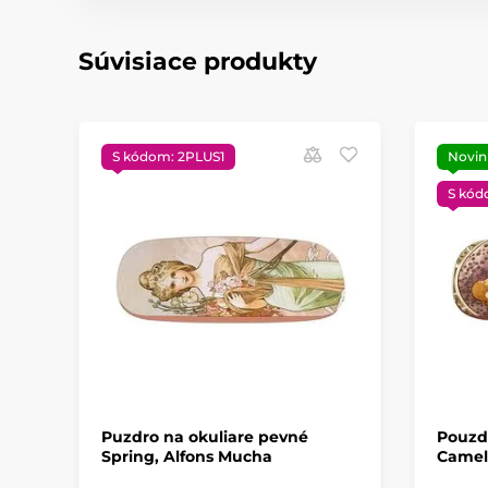
Súvisiace produkty
S kódom: 2PLUS1
Novin
S kód
Puzdro na okuliare pevné
Pouzd
Spring, Alfons Mucha
Camel