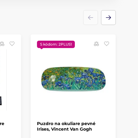
S kódom: 2PLUS1
S
re
Puzdro na okuliare pevné
Lá
Irises, Vincent Van Gogh
Re