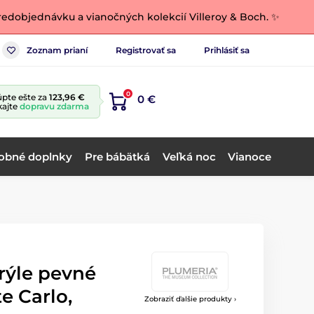
edobjednávku a vianočných kolekcií Villeroy & Boch. ✨
Zoznam prianí
Registrovať sa
Prihlásiť sa
0
pte ešte za
123,96 €
0 €
kajte
dopravu zdarma
obné doplnky
Pre bábätká
Veľká noc
Vianoce
rýle pevné
 Carlo,
Zobraziť ďalšie produkty ›