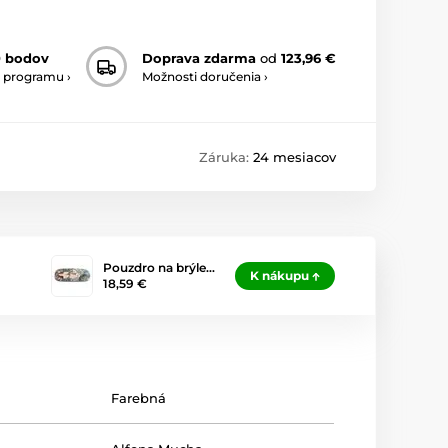
0 bodov
Doprava zdarma
od
123,96 €
 programu ›
Možnosti doručenia ›
Záruka:
24 mesiacov
Pouzdro na brýle…
K nákupu
18,59 €
Farebná