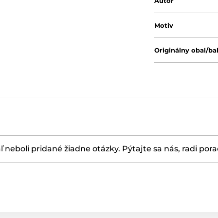
Autor
Motiv
Originálny obal/ba
ľ neboli pridané žiadne otázky. Pýtajte sa nás, radi por