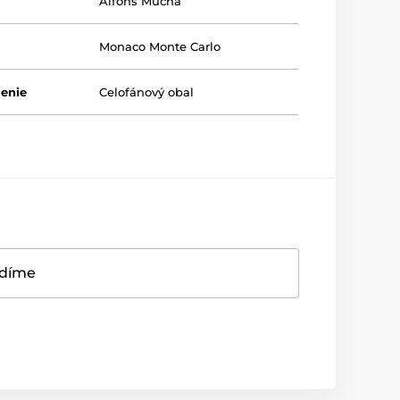
Alfons Mucha
Monaco Monte Carlo
lenie
Celofánový obal
adíme