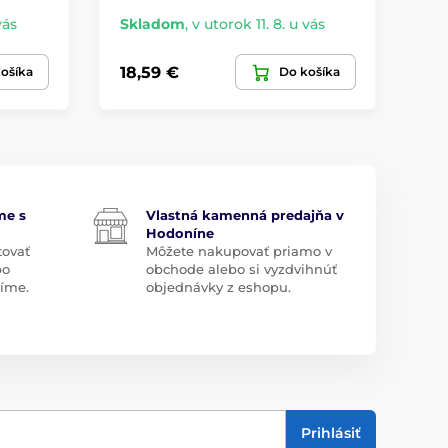
vás
Skladom
,
v utorok 11. 8. u vás
Sk
18,59 €
10
ošíka
Do košíka
me s
Vlastná kamenná predajňa v
Hodoníne
tovať
Môžete nakupovať priamo v
bo
obchode alebo si vyzdvihnúť
díme.
objednávky z eshopu.
Prihlásiť