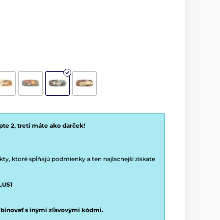
a
te 2, tretí máte ako darček!
y, ktoré spĺňajú podmienky a ten najlacnejší získate
LUS1
binovať s inými zľavovými kódmi.