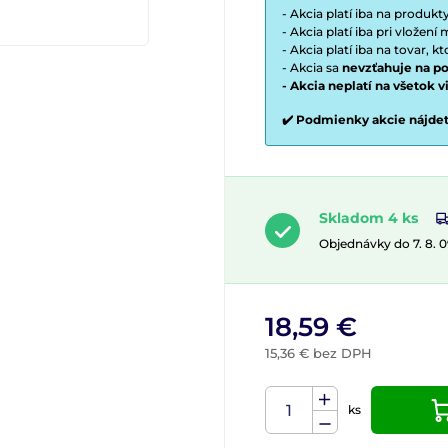
- Akcia platí iba na produk
- Akcia platí iba pri vložen
- Akcia platí iba na tovar, k
- Akcia sa
nevzťahuje na po
- Akcia neplatí na všetok 
✔️ Podmienky akcie nájde
Skladom 4 ks
Objednávky do 7. 8. 
18,59 €
15,36 € bez DPH
ks