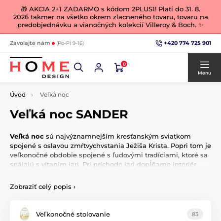
🎁 AKCIA 2+1 ZADARMO s kódom 2PLUS1! Platí do 31. 8.
2026 takmer na všetko okrem zlacneného tovaru, tovaru na
predobjednávku a vianočných kolekcií Villeroy & Boch. ✨
+420 774 725 901
Zavolajte nám
(Po-Pi 9-16)
0
Menu
Úvod
Veľká noc
Veľká noc SANDER
Veľká noc
sú najvýznamnejším kresťanským sviatkom
spojené s oslavou zmŕtvychvstania Ježiša Krista. Popri tom je
veľkonočné obdobie spojené s ľudovými tradíciami, ktoré sa
spájajú s vítaním jari. Pri príchode jari dopĺňame interiér
teplými
farbami. Prebuďte domov zo zimného spánku
krásnymi jarnými a veľkonočnými dekoráciami. Prežite to
Zobraziť celý popis
›
najkrajšie
jar a leto
, na ktoré budete dlho spomínať.
Veľkonočné stolovanie
83