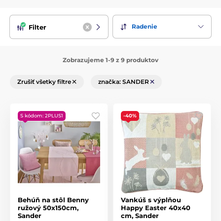
Radenie
Filter
Zobrazujeme 1-9 z 9 produktov
Zrušiť všetky filtre
značka: SANDER
S kódom: 2PLUS1
-40%
Behúň na stôl Benny
Vankúš s výplňou
ružový 50x150cm,
Happy Easter 40x40
Sander
cm, Sander