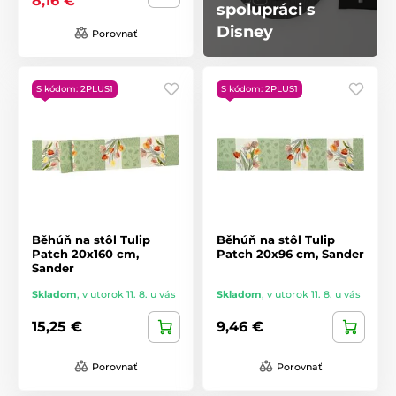
8,16 €
spolupráci s
Disney
Porovnať
S kódom: 2PLUS1
S kódom: 2PLUS1
Běhúň na stôl Tulip
Běhúň na stôl Tulip
Patch 20x160 cm,
Patch 20x96 cm, Sander
Sander
Skladom
,
v utorok 11. 8. u vás
Skladom
,
v utorok 11. 8. u vás
15,25 €
9,46 €
Porovnať
Porovnať