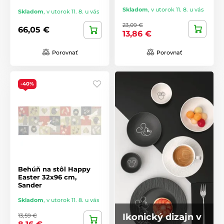
Skladom
,
v utorok 11. 8. u vás
Skladom
,
v utorok 11. 8. u vás
23,09 €
66,05 €
13,86 €
Porovnať
Porovnať
-40%
Behúň na stôl Happy
Easter 32x96 cm,
Sander
Skladom
,
v utorok 11. 8. u vás
Ikonický dizajn v
13,59 €