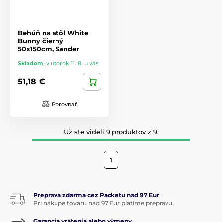
Behúň na stôl White
Bunny čierný
50x150cm, Sander
Skladom
,
v utorok 11. 8. u vás
51,18 €
Porovnať
Už ste videli 9 produktov z 9.
1
Preprava zdarma cez Packetu nad 97 Eur
Pri nákupe tovaru nad 97 Eur platíme prepravu.
Garancia vrátenia alebo výmeny