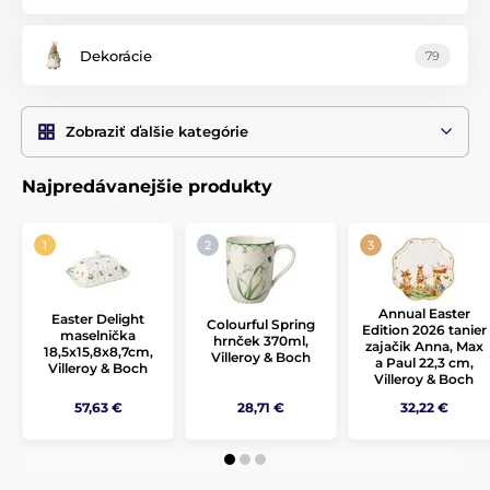
Dekorácie
79
Zobraziť ďalšie kategórie
Najpredávanejšie produkty
Annual Easter
Easter Delight
Colourful Spring
Edition 2026 tanier
maselnička
hrnček 370ml,
zajačik Anna, Max
18,5x15,8x8,7cm,
Villeroy & Boch
a Paul 22,3 cm,
Villeroy & Boch
Villeroy & Boch
57,63 €
28,71 €
32,22 €