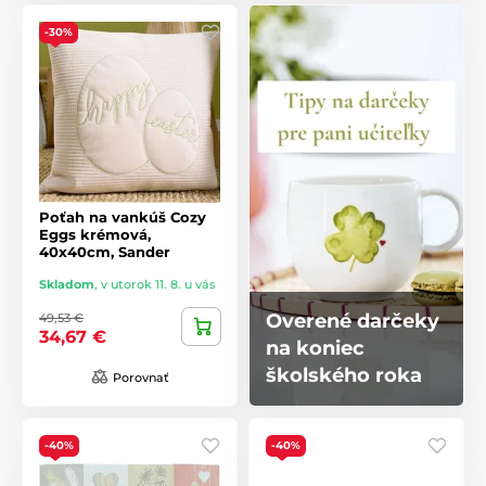
-30%
Poťah na vankúš Cozy
Eggs krémová,
40x40cm, Sander
Skladom
,
v utorok 11. 8. u vás
Overené darčeky
49,53 €
34,67 €
na koniec
školského roka
Porovnať
-40%
-40%