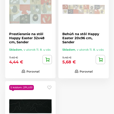
Prestieranie na stôl
Behúň na stôl Happy
Happy Easter 32x48
Easter 20x96 cm,
cm, Sander
Sander
Skladom
,
v utorok 11. 8. u vás
Skladom
,
v utorok 11. 8. u vás
7,40 €
9,46 €
4,44 €
5,68 €
Porovnať
Porovnať
S kódom: 2PLUS1