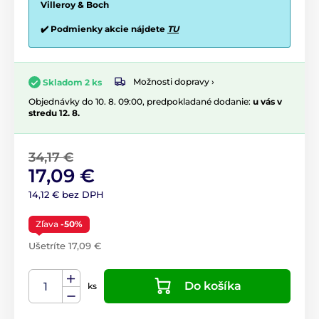
Villeroy & Boch
✔️ Podmienky akcie nájdete
TU
Možnosti dopravy ›
Skladom 2 ks
Objednávky do 10. 8. 09:00, predpokladané dodanie:
u vás v
stredu 12. 8.
34,17 €
17,09 €
14,12 € bez DPH
Zľava
-50%
Ušetríte 17,09 €
Do košíka
ks