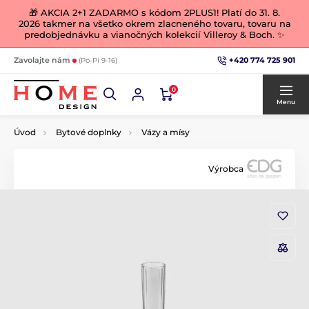
🎁 AKCIA 2+1 ZADARMO s kódom 2PLUS1! Platí do 31. 8.
2026 takmer na všetko okrem zlacneného tovaru, tovaru na
predobjednávku a vianočných kolekcií Villeroy & Boch. ✨
+420 774 725 901
Zavolajte nám
(Po-Pi 9-16)
0
Menu
Úvod
Bytové doplnky
Vázy a mísy
Výrobca