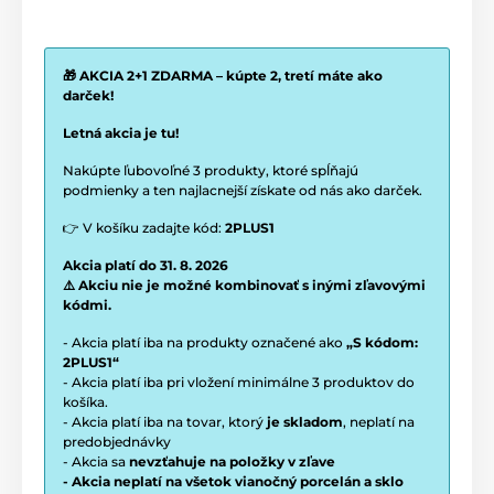
🎁 AKCIA 2+1 ZDARMA – kúpte 2, tretí máte ako
darček!
Letná akcia je tu!
Nakúpte ľubovoľné 3 produkty, ktoré spĺňajú
podmienky a ten najlacnejší získate od nás ako darček.
👉 V košíku zadajte kód:
2PLUS1
Akcia platí do 31. 8. 2026
⚠️ Akciu nie je možné kombinovať s inými zľavovými
kódmi.
- Akcia platí iba na produkty označené ako
„S kódom:
2PLUS1“
- Akcia platí iba pri vložení minimálne 3 produktov do
košíka.
- Akcia platí iba na tovar, ktorý
je skladom
, neplatí na
predobjednávky
- Akcia sa
nevzťahuje na položky v zľave
- Akcia neplatí na všetok vianočný porcelán a sklo