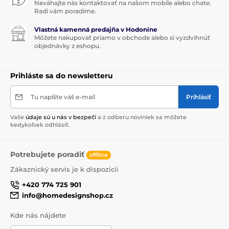
Neváhajte nás kontaktovať na našom mobile alebo chate.
Radi vám poradíme.
Vlastná kamenná predajňa v Hodoníne
Môžete nakupovať priamo v obchode alebo si vyzdvihnúť
objednávky z eshopu.
Prihláste sa do newsletteru
Tu napíšte váš e-mail
Prihlásiť
Vaše
údaje sú u nás v bezpečí
a z odberu noviniek sa môžete
kedykoľvek odhlásiť.
Potrebujete poradiť
offline
Zákaznický servis je k dispozícii
+420 774 725 901
info@homedesignshop.cz
Kde nás nájdete