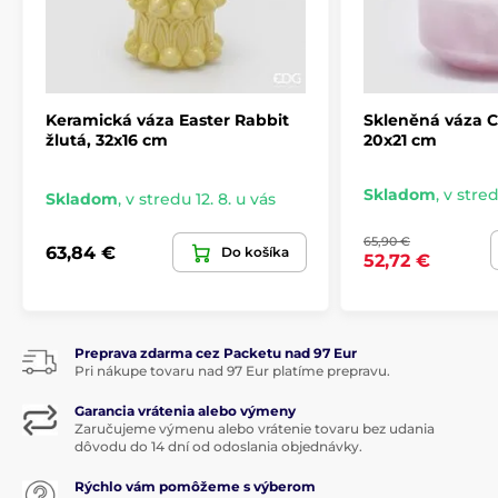
Keramická váza Easter Rabbit
Skleněná váza C
žlutá, 32x16 cm
20x21 cm
Skladom
,
v stred
Skladom
,
v stredu 12. 8. u vás
65,90 €
63,84 €
Do košíka
52,72 €
Preprava zdarma cez Packetu nad 97 Eur
Pri nákupe tovaru nad 97 Eur platíme prepravu.
Garancia vrátenia alebo výmeny
Zaručujeme výmenu alebo vrátenie tovaru bez udania
dôvodu do 14 dní od odoslania objednávky.
Rýchlo vám pomôžeme s výberom