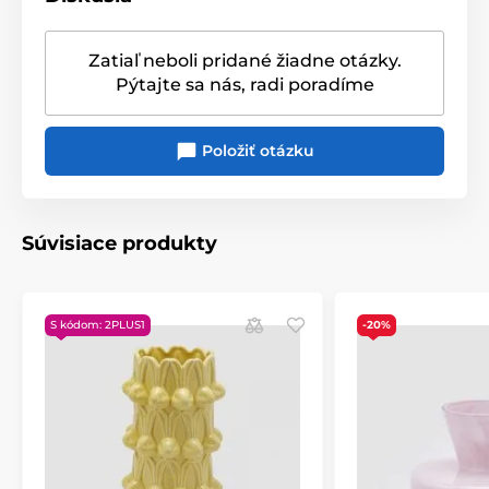
Zatiaľ neboli pridané žiadne otázky.
Pýtajte sa nás, radi poradíme
Položiť otázku
Súvisiace produkty
S kódom: 2PLUS1
-20%