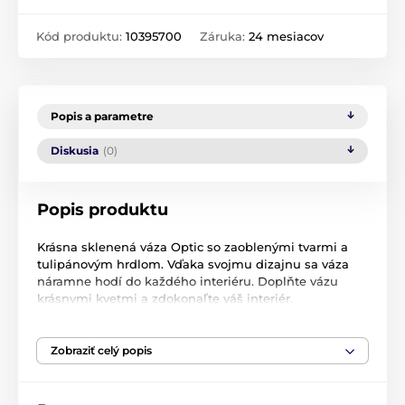
Kód produktu:
10395700
Záruka:
24 mesiacov
Popis a parametre
Diskusia
(0)
Popis produktu
Krásna sklenená váza Optic so zaoblenými tvarmi a
tulipánovým hrdlom. Vďaka svojmu dizajnu sa váza
náramne hodí do každého interiéru. Doplňte vázu
krásnymi kvetmi a zdokonaľte váš interiér.
Rozmer:
55 x 17 cm
Zobraziť celý popis
Farba
: číra
Značka
EDG
- Enzo de Gasperi je predné talianska