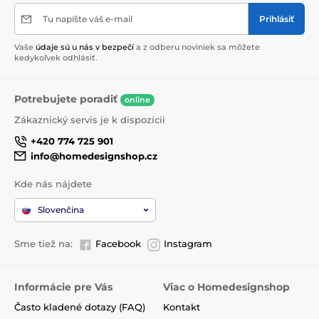
Tu napíšte váš e-mail
Prihlásiť
Vaše
údaje sú u nás v bezpečí
a z odberu noviniek sa môžete
kedykoľvek odhlásiť.
Potrebujete poradiť
online
Zákaznický servis je k dispozícii
+420 774 725 901
info@homedesignshop.cz
Kde nás nájdete
Slovenčina
Sme tiež na:
Facebook
Instagram
Informácie pre Vás
Viac o Homedesignshop
Často kladené dotazy (FAQ)
Kontakt