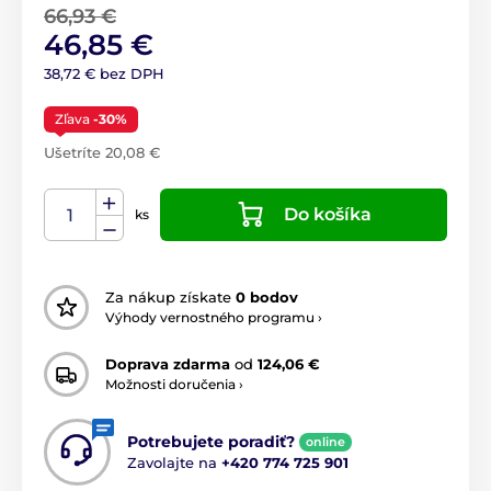
66,93 €
46,85 €
38,72 € bez DPH
Zľava
-30%
Ušetríte 20,08 €
Do košíka
ks
Za nákup získate
0 bodov
Výhody vernostného programu ›
Doprava zdarma
od
124,06 €
Možnosti doručenia ›
Potrebujete poradiť?
online
Zavolajte na
+420 774 725 901