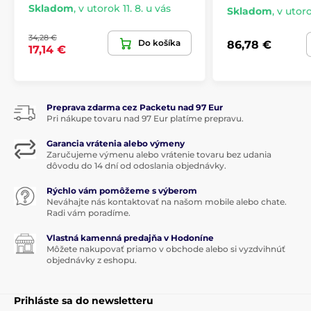
Skladom
,
v utorok 11. 8. u vás
Skladom
,
v utoro
34,28 €
Do košíka
86,78 €
17,14 €
Preprava zdarma cez Packetu nad 97 Eur
Pri nákupe tovaru nad 97 Eur platíme prepravu.
Garancia vrátenia alebo výmeny
Zaručujeme výmenu alebo vrátenie tovaru bez udania
dôvodu do 14 dní od odoslania objednávky.
Rýchlo vám pomôžeme s výberom
Neváhajte nás kontaktovať na našom mobile alebo chate.
Radi vám poradíme.
Vlastná kamenná predajňa v Hodoníne
Môžete nakupovať priamo v obchode alebo si vyzdvihnúť
objednávky z eshopu.
Prihláste sa do newsletteru