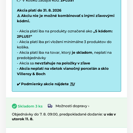
👉 V košíku zadajte kód:
2PLUS1
Akcia platí do 31. 8. 2026
⚠️ Akciu nie je možné kombinovať s inými zľavovými
kódmi.
- Akcia platí iba na produkty označené ako
„S kódom:
2PLUS1“
- Akcia platí iba pri vložení minimálne 3 produktov do
košíka.
- Akcia platí iba na tovar, ktorý
je skladom
, neplatí na
predobjednávky
- Akcia sa
nevzťahuje na položky v zľave
- Akcia neplatí na všetok vianočný porcelán a sklo
Villeroy & Boch
✔️ Podmienky akcie nájdete
TU
Možnosti dopravy ›
Skladom 3 ks
Objednávky do 7. 8. 09:00, predpokladané dodanie:
u vás v
utorok 11. 8.