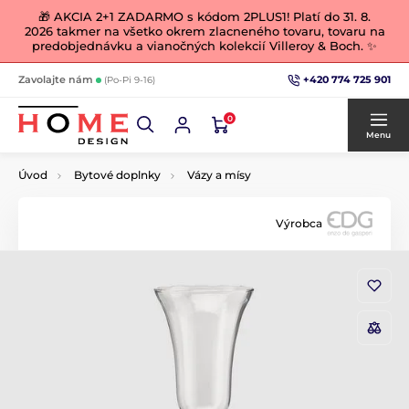
🎁 AKCIA 2+1 ZADARMO s kódom 2PLUS1! Platí do 31. 8.
2026 takmer na všetko okrem zlacneného tovaru, tovaru na
predobjednávku a vianočných kolekcií Villeroy & Boch. ✨
+420 774 725 901
Zavolajte nám
(Po-Pi 9-16)
0
Menu
Úvod
Bytové doplnky
Vázy a mísy
Výrobca