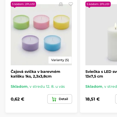
S kódom: 2PLUS1
S kódom: 2PLUS1
Varianty (5)
Čajová svíčka v barevném
Sviečka s LED sv
kalíšku 1ks, 2,3x3,8cm
13x7,5 cm
Skladom
,
v stredu 12. 8. u vás
Skladom
,
v stred
0,62 €
18,51 €
Detail