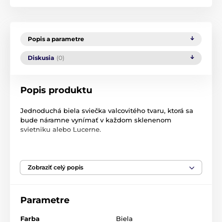
Popis a parametre
Diskusia
(0)
Popis produktu
Jednoduchá biela sviečka valcovitého tvaru, ktorá sa
bude náramne vynímať v každom sklenenom
svietniku alebo Lucerne.
Čas horenia:
85h
Rozmer
: 11 x 10 cm
Zobraziť celý popis
Materiál
: vosk
Parametre
Hmotnosť:
700 g
Farba
: biela
Farba
Biela