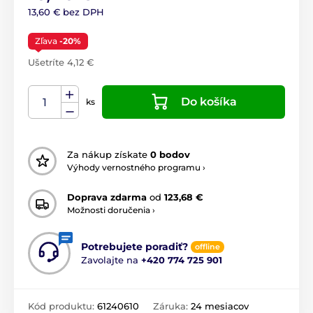
13,60 € bez DPH
Zľava
-20%
Ušetríte 4,12 €
Do košíka
ks
Za nákup získate
0 bodov
Výhody vernostného programu ›
Doprava zdarma
od
123,68 €
Možnosti doručenia ›
Potrebujete poradiť?
offline
Zavolajte na
+420 774 725 901
Kód produktu:
61240610
Záruka:
24 mesiacov