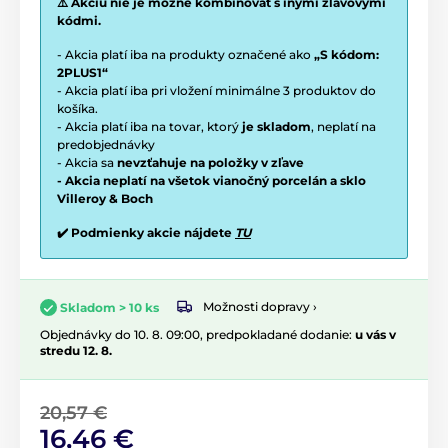
⚠️ Akciu nie je možné kombinovať s inými zľavovými
kódmi.
- Akcia platí iba na produkty označené ako
„S kódom:
2PLUS1“
- Akcia platí iba pri vložení minimálne 3 produktov do
košíka.
- Akcia platí iba na tovar, ktorý
je skladom
, neplatí na
predobjednávky
- Akcia sa
nevzťahuje na položky v zľave
- Akcia neplatí na všetok vianočný porcelán a sklo
Villeroy & Boch
✔️ Podmienky akcie nájdete
TU
Možnosti dopravy ›
Skladom > 10 ks
Objednávky do 10. 8. 09:00, predpokladané dodanie:
u vás v
stredu 12. 8.
20,57 €
16,46 €