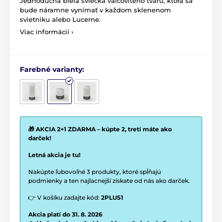
Jednoduchá biela sviečka valcovitého tvaru, ktorá sa
bude náramne vynímať v každom sklenenom
svietniku alebo Lucerne.
Viac informácií ›
Farebné varianty:
🎁 AKCIA 2+1 ZDARMA – kúpte 2, tretí máte ako
darček!
Letná akcia je tu!
Nakúpte ľubovoľné 3 produkty, ktoré spĺňajú
podmienky a ten najlacnejší získate od nás ako darček.
👉 V košíku zadajte kód:
2PLUS1
Akcia platí do 31. 8. 2026