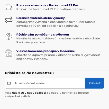
Preprava zdarma cez Packetu nad 97 Eur
Pri nákupe tovaru nad 97 Eur platíme prepravu.
Garancia vrátenia alebo výmeny
Zaručujeme výmenu alebo vrátenie tovaru bez udania
dôvodu do 14 dní od odoslania objednávky.
Rýchlo vám pomôžeme s výberom
Neváhajte nás kontaktovať na našom mobile alebo chate.
Radi vám poradíme.
Vlastná kamenná predajňa v Hodoníne
Môžete nakupovať priamo v obchode alebo si vyzdvihnúť
objednávky z eshopu.
Prihláste sa do newsletteru
Tu napíšte váš e-mail
Prihlásiť
Vaše
údaje sú u nás v bezpečí
a z odberu noviniek sa môžete
kedykoľvek odhlásiť.