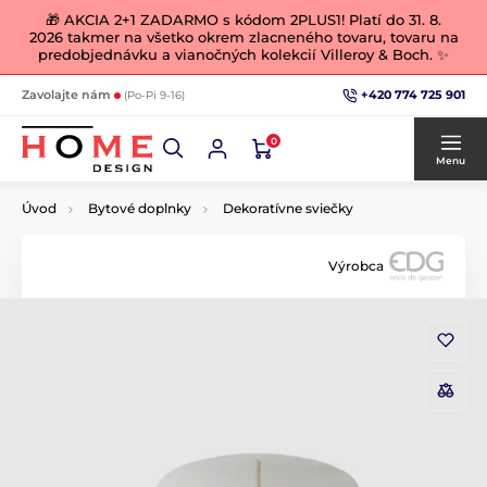
🎁 AKCIA 2+1 ZADARMO s kódom 2PLUS1! Platí do 31. 8.
2026 takmer na všetko okrem zlacneného tovaru, tovaru na
predobjednávku a vianočných kolekcií Villeroy & Boch. ✨
+420 774 725 901
Zavolajte nám
(Po-Pi 9-16)
0
Menu
Úvod
Bytové doplnky
Dekoratívne sviečky
Výrobca