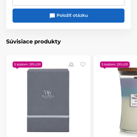
Pluswick®
vône. Patentovaný tvar dreveného knôtu
Innovation vytvára upokojujúci zvuk praskajúceho
Položiť otázku
ohňa.
Súvisiace produkty
S kódom: 2PLUS1
S kódom: 2PLUS1