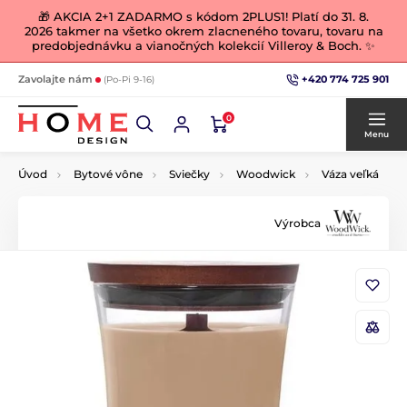
🎁 AKCIA 2+1 ZADARMO s kódom 2PLUS1! Platí do 31. 8.
2026 takmer na všetko okrem zlacneného tovaru, tovaru na
predobjednávku a vianočných kolekcií Villeroy & Boch. ✨
+420 774 725 901
Zavolajte nám
(Po-Pi 9-16)
0
Menu
Úvod
Bytové vône
Sviečky
Woodwick
Váza veľká
Výrobca