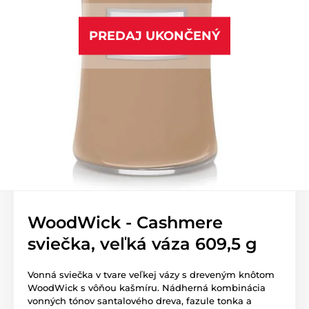
PREDAJ UKONČENÝ
WoodWick - Cashmere
sviečka, veľká váza 609,5 g
Vonná sviečka v tvare veľkej vázy s dreveným knôtom
WoodWick s vôňou kašmíru. Nádherná kombinácia
vonných tónov santalového dreva, fazule tonka a