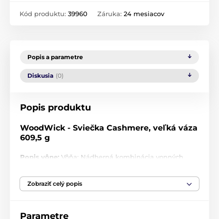
Kód produktu:
39960
Záruka:
24 mesiacov
Popis a parametre
Diskusia
(0)
Popis produktu
WoodWick - Sviečka Cashmere, veľká váza
609,5 g
Popis vône:
Vôňa: Nádherná kombinácia vonných
tónov santalového dreva, fazule tonka a kdoule, ktoré
sa miešajú a vytvárajú skvostnú a podmanivú vôňu.
Zobraziť celý popis
Doba prevoňania:
110-120 hodín.
Rozmery
10,2 x 17,8 cm
Parametre