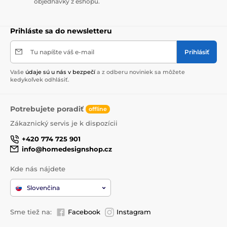
objednávky z eshopu.
Prihláste sa do newsletteru
Tu napíšte váš e-mail
Prihlásiť
Vaše
údaje sú u nás v bezpečí
a z odberu noviniek sa môžete
kedykoľvek odhlásiť.
Potrebujete poradiť
offline
Zákaznický servis je k dispozícii
+420 774 725 901
info@homedesignshop.cz
Kde nás nájdete
Slovenčina
Sme tiež na:
Facebook
Instagram