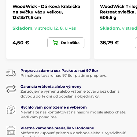
WoodWick - Dárková krabička
WoodWick Trilo
na svíčku vázu velkou,
Retreat sviečka,
13x13x17,5 cm
609,5 g
Skladom
,
v stredu 12. 8. u vás
Skladom
,
v stred
4,50 €
38,29 €
Do košíka
Preprava zdarma cez Packetu nad 97 Eur
Pri nákupe tovaru nad 97 Eur platíme prepravu.
Garancia vrátenia alebo výmeny
Zaručujeme výmenu alebo vrátenie tovaru bez udania
dôvodu do 14 dní od odoslania objednávky.
Rýchlo vám pomôžeme s výberom
Neváhajte nás kontaktovať na našom mobile alebo chate.
Radi vám poradíme.
Vlastná kamenná predajňa v Hodoníne
Môžete nakupovať priamo v obchode alebo si vyzdvihnúť