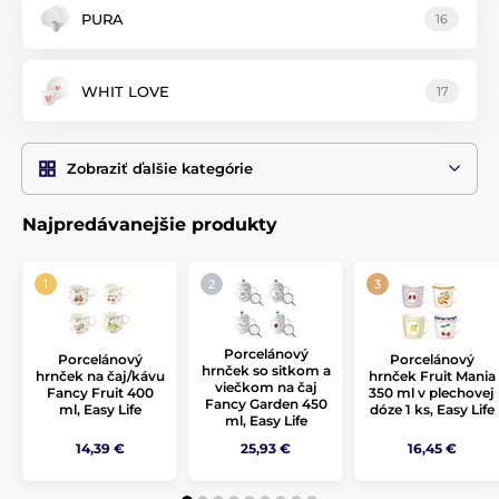
PURA
16
WHIT LOVE
17
Zobraziť ďalšie kategórie
Najpredávanejšie produkty
Porcelánový
Porcelánový
Porcelánový
hrnček so sitkom a
hrnček na čaj/kávu
hrnček Fruit Mania
viečkom na čaj
Fancy Fruit 400
350 ml v plechovej
Fancy Garden 450
ml, Easy Life
dóze 1 ks, Easy Life
ml, Easy Life
14,39 €
25,93 €
16,45 €