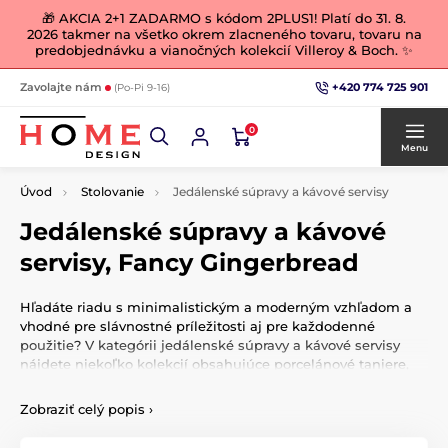
🎁 AKCIA 2+1 ZADARMO s kódom 2PLUS1! Platí do 31. 8.
2026 takmer na všetko okrem zlacneného tovaru, tovaru na
predobjednávku a vianočných kolekcií Villeroy & Boch. ✨
+420 774 725 901
Zavolajte nám
(Po-Pi 9-16)
0
Menu
Úvod
Stolovanie
Jedálenské súpravy a kávové servisy
Jedálenské súpravy a kávové
servisy, Fancy Gingerbread
Hľadáte riadu s minimalistickým a moderným vzhľadom a
vhodné pre slávnostné príležitosti aj pre každodenné
použitie? V kategórii jedálenské súpravy a kávové servisy
nájdete niekoľko kolekcií obsahujúce porcelánové taniere,
misky, šálky, hrnčeky, kanvice, cukorničky, mliečenky a
všetko ostatné, čo sa s danou kolekciou spája. Každý si pre
Zobraziť celý popis
›
seba nájde tú pravú elegantný a nadčasovú kolekciu
porcelánu.