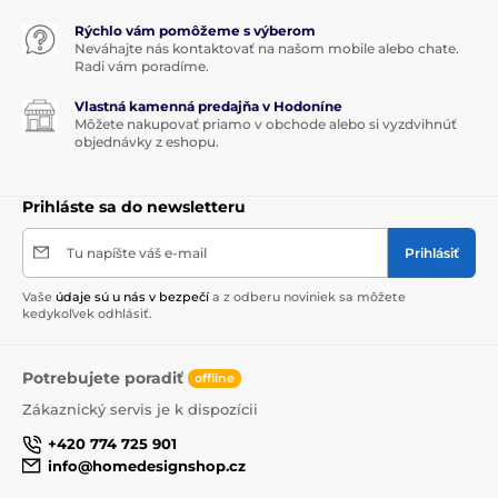
Rýchlo vám pomôžeme s výberom
Neváhajte nás kontaktovať na našom mobile alebo chate.
Radi vám poradíme.
Vlastná kamenná predajňa v Hodoníne
Môžete nakupovať priamo v obchode alebo si vyzdvihnúť
objednávky z eshopu.
Prihláste sa do newsletteru
Tu napíšte váš e-mail
Prihlásiť
Vaše
údaje sú u nás v bezpečí
a z odberu noviniek sa môžete
kedykoľvek odhlásiť.
Potrebujete poradiť
offline
Zákaznický servis je k dispozícii
+420 774 725 901
info@homedesignshop.cz