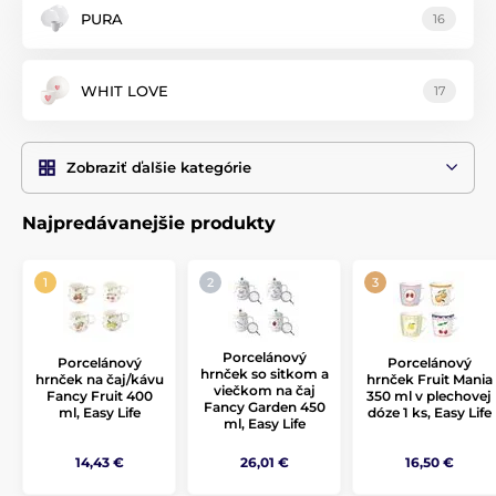
PURA
16
WHIT LOVE
17
Zobraziť ďalšie kategórie
Najpredávanejšie produkty
Porcelánový
Porcelánový
Porcelánový
hrnček so sitkom a
hrnček na čaj/kávu
hrnček Fruit Mania
viečkom na čaj
Fancy Fruit 400
350 ml v plechovej
Fancy Garden 450
ml, Easy Life
dóze 1 ks, Easy Life
ml, Easy Life
14,43 €
26,01 €
16,50 €