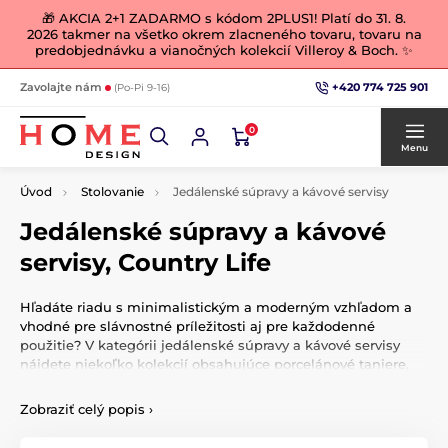
🎁 AKCIA 2+1 ZADARMO s kódom 2PLUS1! Platí do 31. 8.
2026 takmer na všetko okrem zlacneného tovaru, tovaru na
predobjednávku a vianočných kolekcií Villeroy & Boch. ✨
+420 774 725 901
Zavolajte nám
(Po-Pi 9-16)
0
Menu
Úvod
Stolovanie
Jedálenské súpravy a kávové servisy
Jedálenské súpravy a kávové
servisy, Country Life
Hľadáte riadu s minimalistickým a moderným vzhľadom a
vhodné pre slávnostné príležitosti aj pre každodenné
použitie? V kategórii jedálenské súpravy a kávové servisy
nájdete niekoľko kolekcií obsahujúce porcelánové taniere,
misky, šálky, hrnčeky, kanvice, cukorničky, mliečenky a
všetko ostatné, čo sa s danou kolekciou spája. Každý si pre
Zobraziť celý popis
›
seba nájde tú pravú elegantný a nadčasovú kolekciu
porcelánu.