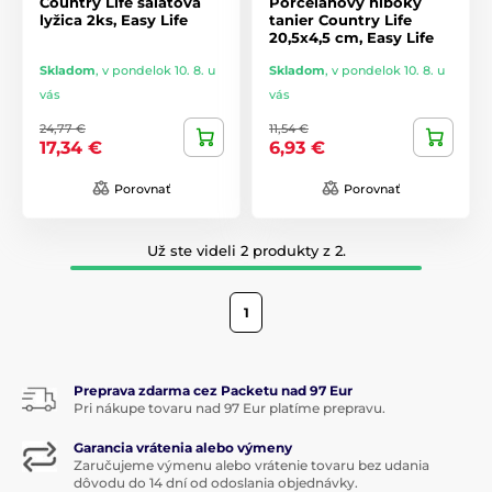
Country Life šalátová
Porcelánový hlboký
lyžica 2ks, Easy Life
tanier Country Life
20,5x4,5 cm, Easy Life
Skladom
,
v pondelok 10. 8. u
Skladom
,
v pondelok 10. 8. u
vás
vás
24,77 €
11,54 €
17,34 €
6,93 €
Porovnať
Porovnať
Už ste videli 2 produkty z 2.
1
Preprava zdarma cez Packetu nad 97 Eur
Pri nákupe tovaru nad 97 Eur platíme prepravu.
Garancia vrátenia alebo výmeny
Zaručujeme výmenu alebo vrátenie tovaru bez udania
dôvodu do 14 dní od odoslania objednávky.