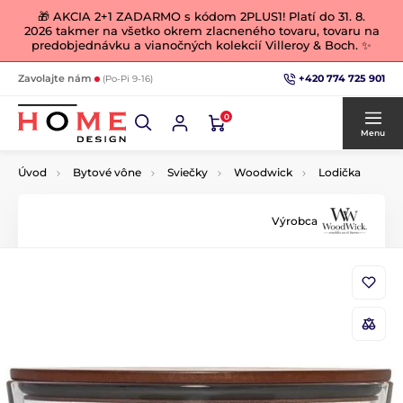
🎁 AKCIA 2+1 ZADARMO s kódom 2PLUS1! Platí do 31. 8.
2026 takmer na všetko okrem zlacneného tovaru, tovaru na
predobjednávku a vianočných kolekcií Villeroy & Boch. ✨
+420 774 725 901
Zavolajte nám
(Po-Pi 9-16)
0
Menu
Úvod
Bytové vône
Sviečky
Woodwick
Lodička
Výrobca