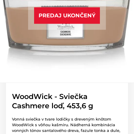
PREDAJ UKONČENÝ
WoodWick - Sviečka
Cashmere loď, 453,6 g
Vonná sviečka v tvare lodičky s dreveným knôtom
WoodWick s vôňou kašmíru. Nádherná kombinácia
vonných tónov santalového dreva, fazule tonka a dule,