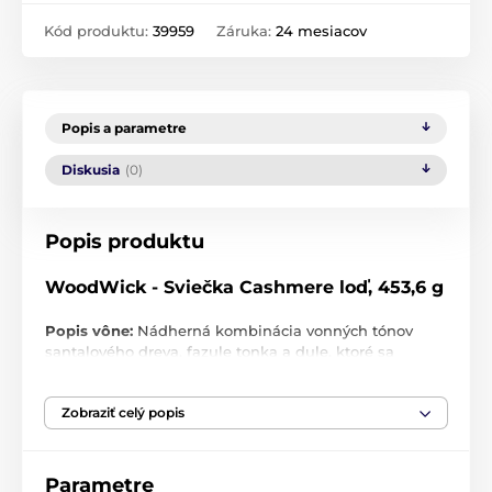
Kód produktu:
39959
Záruka:
24 mesiacov
Popis a parametre
Diskusia
(0)
Popis produktu
WoodWick - Sviečka Cashmere loď, 453,6 g
Popis vône:
Nádherná kombinácia vonných tónov
santalového dreva, fazule tonka a dule, ktoré sa
prelínajú, aby vytvorili prepychovú a podmanivú vôňu.
Doba prevoňania
: 30-40 hodín
Zobraziť celý popis
Rozmery:
19,1 x 12,1 x 9,2 cm
Hmotnosť
: 453 g
Parametre