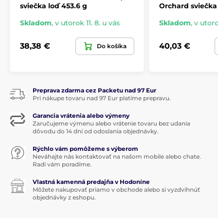
sviečka loď 453.6 g
Orchard sviečka
Skladom
,
v utorok 11. 8. u vás
Skladom
,
v utoro
38,38 €
40,03 €
Do košíka
Preprava zdarma cez Packetu nad 97 Eur
Pri nákupe tovaru nad 97 Eur platíme prepravu.
Garancia vrátenia alebo výmeny
Zaručujeme výmenu alebo vrátenie tovaru bez udania
dôvodu do 14 dní od odoslania objednávky.
Rýchlo vám pomôžeme s výberom
Neváhajte nás kontaktovať na našom mobile alebo chate.
Radi vám poradíme.
Vlastná kamenná predajňa v Hodoníne
Môžete nakupovať priamo v obchode alebo si vyzdvihnúť
objednávky z eshopu.