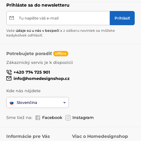
Prihláste sa do newsletteru
Tu napíšte váš e-mail
Prihlásiť
Vaše
údaje sú u nás v bezpečí
a z odberu noviniek sa môžete
kedykoľvek odhlásiť.
Potrebujete poradiť
offline
Zákaznický servis je k dispozícii
+420 774 725 901
info@homedesignshop.cz
Kde nás nájdete
Slovenčina
Sme tiež na:
Facebook
Instagram
Informácie pre Vás
Viac o Homedesignshop